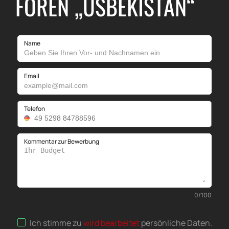
FOREN „USBEKISTAN“
Name
Email
Telefon
Kommentar zur Bewerbung
0
/
100
Ich stimme zu
wird bearbeitet
persönliche Daten
.