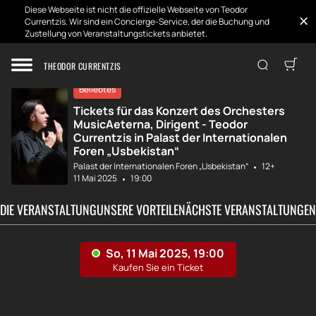
Diese Webseite ist nicht die offizielle Webseite von Teodor
Currentzis. Wir sind ein Concierge-Service, der die Buchung und
Zustellung von Veranstaltungstickets anbietet.
Zuhause
Entwicklungen
MusicAeterna, Di...
THEODOR CURRENTZIS
Beliebtes
Tickets für das Konzert des Orchesters
MusicAeterna, Dirigent - Teodor
Currentzis in Palast der Internationalen
Foren „Usbekistan“
Palast der Internationalen Foren „Usbekistan“
12+
11 Mai 2025
19:00
 DIE VERANSTALTUNG
UNSERE VORTEILE
NÄCHSTE VERANSTALTUNGEN