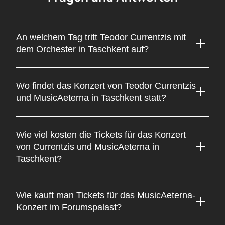
An welchem Tag tritt Teodor Currentzis mit
dem Orchester in Taschkent auf?
Teodor Currentzis und das Orchester MusicAeterna geben
ihr Konzert am 11. Mai 2025. Dieses außergewöhnliche
Wo findet das Konzert von Teodor Currentzis
Ereignis wird dem Publikum unvergessliche Emotionen und
und MusicAeterna in Taschkent statt?
eine Atmosphäre großer Kunst schenken. Verpassen Sie
nicht die Gelegenheit, Weltklassik an diesem besonderen
Das Konzert des renommierten Dirigenten Teodor Currentzis
Tag zu erleben.
mit dem Orchester MusicAeterna findet im Palast der
Wie viel kosten die Tickets für das Konzert
Internationalen Foren „Usbekistan“ statt. Dieser
von Currentzis und MusicAeterna in
Veranstaltungsort ist bekannt für seine beeindruckende
Taschkent?
Akustik und Architektur – ideal für ein kulturelles Ereignis
dieser Größe.
Die Ticketpreise für das Konzert von Teodor Currentzis und
dem Orchester MusicAeterna können je nach
Wie kauft man Tickets für das MusicAeterna-
Sitzplatzkategorie variieren. Wir empfehlen, die aktuellen
Konzert im Forumspalast?
Preise auf unserer Website zu prüfen und Ihre Tickets direkt
dort zu kaufen.