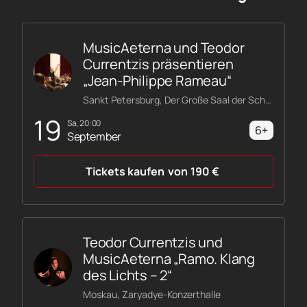
MusicAeterna und Teodor
Currentzis präsentieren
„Jean-Philippe Rameau“
Sankt Petersburg, Der Große Saal der Schostakowitsch-Philharmonie
19
Sa, 20:00
6+
September
Tickets kaufen
von
190
€
Teodor Currentzis und
MusicAeterna „Ramo. Klang
des Lichts – 2“
Moskau, Zaryadye-Konzerthalle