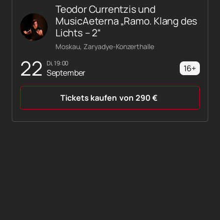
Teodor Currentzis und
MusicAeterna „Ramo. Klang des
Lichts – 2“
Moskau, Zaryadye-Konzerthalle
22
Di, 19:00
16+
September
Tickets kaufen
von
290
€