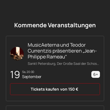
Kommende Veranstaltungen
MusicAeterna und Teodor
Currentzis präsentieren „Jean-
Philippe Rameau“
Sankt Petersburg, Der Große Saal der Schostakowitsch-Philharmonie
19
Sa, 20:00
6+
September
Tickets kaufen
von
150
€