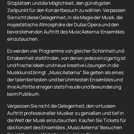
Sitzplätzen und die Möglichkeit, den günstigsten
Zeitpunkt für den Konzertbesuch zu wählen. Verpassen
Sie nicht diese Gelegenheit, in die Magie der Musik, die
majestätische Atmosphäre der Dubai Opera und den
bevorstehenden Auftritt des MusicAeterna-Ensembles
einzutauchen.
Es werden vier Programme von gleicher Schönheit und
Erhabenheit stattfinden, von denen jedes einzigartig ist
und frische Ideen und neue kreative Lösungen in die
Musikkunst bringt. „MusicAeterna“ Sie gelten als eines
der talentiertesten und berühmtesten Ensembles und
ihre Auftritte erregen stets Freude und Bewunderung
beim Publikum.
Verpassen Sie nicht die Gelegenheit, den virtuosen
Auftritt professioneller Musiker zu genießen und tief in
die Welt der Musik einzutauchen. Kaufen Sie Tickets für
das Konzert des Ensembles „MusicAeterna“ Besuchen