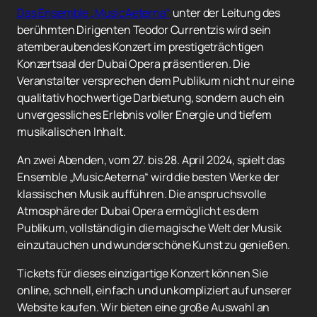
Das Ensemble „MusicAeterna“
unter der Leitung des
berühmten Dirigenten Teodor Currentzis wird sein
atemberaubendes Konzert im prestigeträchtigen
Konzertsaal der Dubai Opera präsentieren. Die
Veranstalter versprechen dem Publikum nicht nur eine
qualitativ hochwertige Darbietung, sondern auch ein
unvergessliches Erlebnis voller Energie und tiefem
musikalischen Inhalt.
An zwei Abenden, vom 27. bis 28. April 2024, spielt das
Ensemble „MusicAeterna“ wird die besten Werke der
klassischen Musik aufführen. Die anspruchsvolle
Atmosphäre der Dubai Opera ermöglicht es dem
Publikum, vollständig in die magische Welt der Musik
einzutauchen und wunderschöne Kunst zu genießen.
Tickets für dieses einzigartige Konzert können Sie
online, schnell, einfach und unkompliziert auf unserer
Website kaufen. Wir bieten eine große Auswahl an