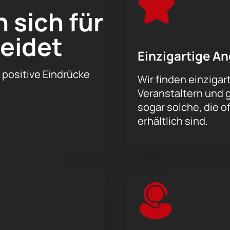
7.–28. April 2024 an der Dubai Opera – ein Datum und Ort, de
sich für
lt der klassischen Musik verspricht.
eidet
Einzigartige A
r positive Eindrücke
Wir finden einziga
Veranstaltern und 
sogar solche, die of
erhältlich sind.