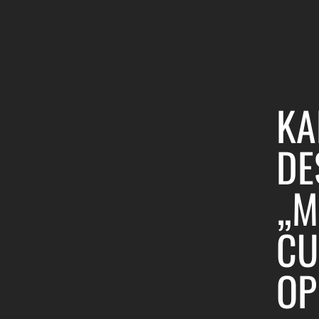
KA
DE
„M
CU
OP