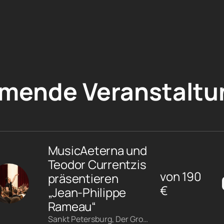
mende Veranstaltu
MusicAeterna und
Teodor Currentzis
von
190
präsentieren
€
„Jean-Philippe
Rameau“
Sankt Petersburg, Der Große Saal der Schostakowitsch-Philharmonie