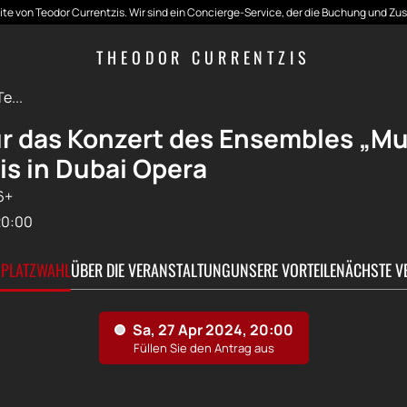
seite von Teodor Currentzis. Wir sind ein Concierge-Service, der die Buchung und Zu
THEODOR CURRENTZIS
e...
ür das Konzert des Ensembles „Mu
is in Dubai Opera
6+
20:00
ZPLATZWAHL
ÜBER DIE VERANSTALTUNG
UNSERE VORTEILE
NÄCHSTE V