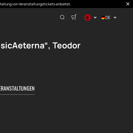
stellung von Veranstaltungstickets anbietet.
€
DE
$
€
sicAeterna“, Teodor
₽
ERANSTALTUNGEN