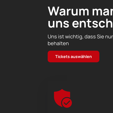
und reicher Emotionen eintauchen. 2
Warum man 
und eine einzigartige Reise in die We
uns entsch
Uns ist wichtig, dass Sie nu
behalten
Tickets auswählen