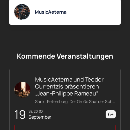
MusicAeterna
Kommende Veranstaltungen
MusicAeterna und Teodor
Currentzis präsentieren
„Jean-Philippe Rameau“
Sankt Petersburg, Der Große Saal der Schostakowitsch-Philharmonie
19
Sa, 20:00
6+
September