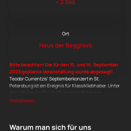
~
2 Std.
Ort
Haus der Beggrovs
Bitte beachten! Die für den 15. und 16. September
2025 geplante Veranstaltung wurde abgesagt!
Teodor Currentzis‘ Septemberkonzert in St.
Petersburg ist ein Ereignis für Klassikliebhaber. Unter
der Leitung von Teodor Currentzis führt sein
musicAeterna-Sinfonieorchester eine konzertante
Weiterlesen...
Version von Pascal Dusapins Oper „Passion“ auf.
Neben dem Orchester treten Opernsolisten, der
musicAeterna-Chor und die Ballettgruppe
Warum man sich für uns
musicAeterna Dance auf.