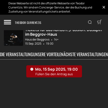
Diese Webseite ist nicht die offizielle Webseite von Teodor
Currentzis. Wir sind ein Concierge-Service, der die Buchung und
Zustellung von Veranstaltungstickets anbietet.
Zuhause
Entwicklungen
Teodor Currentzi...
THEODOR CURRENTZIS
Tickets für das Konzert „Passion. Dusapin“
im Beggrov-Haus
Haus der Beggrovs
14+
15 Sep. 2025
19:00
 DIE VERANSTALTUNG
UNSERE VORTEILE
NÄCHSTE VERANSTALTUNGEN