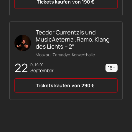
Tickets kaufen
von
190
€
Teodor Currentzis und
MusicAeterna „Ramo. Klang
des Lichts – 2“
Moskau, Zaryadye-Konzerthalle
22
Di, 19:00
16+
September
Tickets kaufen
von
290
€