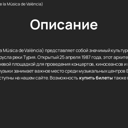
 la Música de València)
Описание
la Música de València) представляет собой значимый культу
усла реки Турия. Открытый 25 апреля 1987 года, этот архи
евой площадкой для проведения концертов, киносеансов и 
узыки занимает важное место среди музыкальных центров 
ступны на нашем сайте. Возможность
купить билеты
также 