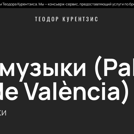
 Теодора Курентзиса. Мы — консьерж-сервис, предоставляющий услуги по бр
ТЕОДОР КУРЕНТЗИС
музыки (Pal
e València)
ки