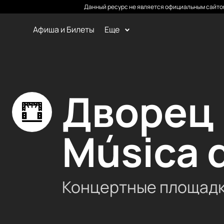
Данный ресурс не является официальным сайтом
Афиша и Билеты
Еще
Дворец 
Música d
Концертные площад