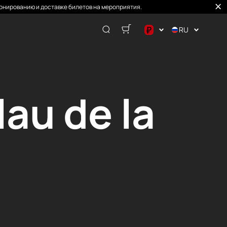
онированию и доставке билетов на мероприятия.
₽
RU
$
€
₽
au de la