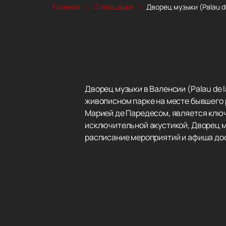
Главная
О площадке
Дворец музыки (Palau de
Дворец музыки в Валенсии (Palau de 
живописном парке на месте бывшего р
Марией де Паредесом, является ключ
исключительной акустикой, Дворец м
расписание мероприятий и афиша до