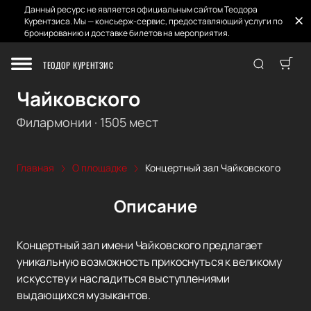
Данный ресурс не является официальным сайтом Теодора
Курентзиса. Мы — консьерж-сервис, предоставляющий услуги по
бронированию и доставке билетов на мероприятия.
ТЕОДОР КУРЕНТЗИС
Концертный зал
Чайковского
Филармонии
·
1505
мест
Главная
О площадке
Концертный зал Чайковского
Описание
Концертный зал имени Чайковского предлагает
уникальную возможность прикоснуться к великому
искусству и насладиться выступлениями
выдающихся музыкантов.