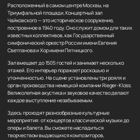
Расположенный в самом центре Москвы, на
Триумфальной площади, Концертный зал
Чайковского — это историческое сооружение,
построенное в 1940 году. Оно служит домом для таких
известных коллективов, как Государственный
симфонический оркестр России имени Евгения
Светланова и Хор имени Пятницкого.
Зал вмещает до 1505 гостей и занимает несколько
этажей. Его интерьер поражает роскошью и
утонченностью. На сцене установлены три рояля и
орган производства немецкой компании Rieger-Kloss.
Великолепная акустика и звуковое качество делают
каждое выступление незабываемым.
Здесь проходят разнообразные культурные
мероприятия: от концертов классической музыки до
оперы и балета. Вы сможете насладиться
творчеством выдающихся композиторов,