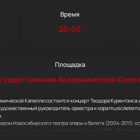
Время
20:00
Площадка
сударственная Академическая Капе
емической Капелле состоится концерт Теодора Курентзиса 
художественный руководитель оркестра и хора musicAetern
.
ером Новосибирского театра оперы и балета (2004-2011), ос
ванных музыкальных коллективов Европы. В 2011—2019 года
ета в Перми, куда вместе с ним переехали музыканты musi