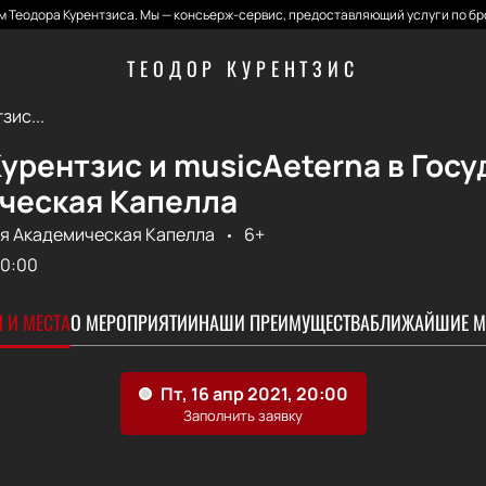
 Теодора Курентзиса. Мы — консьерж-сервис, предоставляющий услуги по бр
ТЕОДОР КУРЕНТЗИС
зис...
урентзис и musicAeterna в Гос
ческая Капелла
я Академическая Капелла
6+
0:00
 И МЕСТА
О МЕРОПРИЯТИИ
НАШИ ПРЕИМУЩЕСТВА
БЛИЖАЙШИЕ М