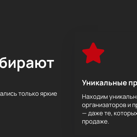
еодор Курентзис обновил традиционный для российского му
едневековой духовной музыкой, барочными операми и эксп
в том числе и написанными по его заказу, как, например, хо
сея Сюмака (2016), Скрипичный концерт Сергея Невского (2
ыбирают
Уникальные п
тались только яркие
Находим уникальн
организаторов и 
— даже те, которы
продаже.