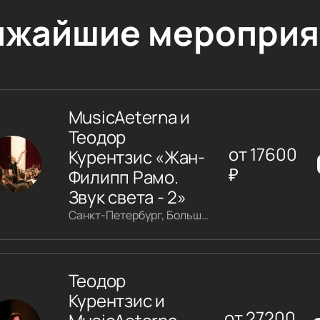
ижайшие мероприя
MusicAeterna и
Теодор
от
17600
Курентзис «Жан-
₽
Филипп Рамо.
Звук света - 2»
Санкт-Петербург, Большой зал филармонии имени Шостаковича
Теодор
Курентзис и
от
27200