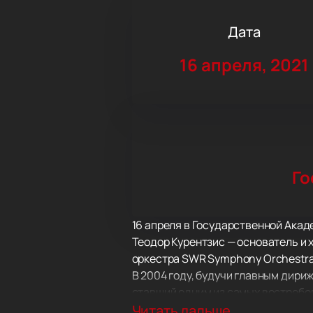
Дата
16 апреля, 2021
Го
16 апреля в Государственной Акад
Теодор Курентзис — основатель и 
оркестра SWR Symphony Orchestra
В 2004 году, будучи главным дириж
ставший одним из самых востребо
руководителем Театра оперы и бал
Читать дальше...