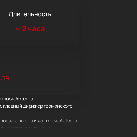
Длительность
~
2 часа
лла
и musicAeterna
a, главный дирижер германского
новал оркестр и хор musicAeterna,
х был художественным
cAeterna. Будучи художественным