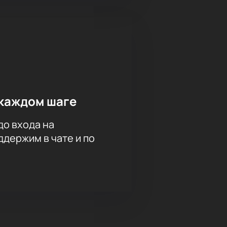
каждом шаге
до входа на
держим в чате и по