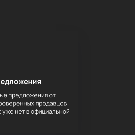
зыкального театра репертуар. С
ериментальными сочинениями
ровая опера Tristia Филиппа
015), опера «Носферату»
редложения
ые предложения от
проверенных продавцов
х уже нет в официальной