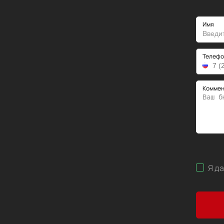
Имя
Телефо
Коммен
Я д