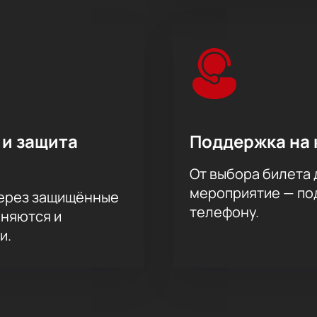
 и защита
Поддержка на 
От выбора билета 
мероприятие — под
через защищённые
телефону.
аняются и
и.