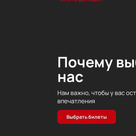
руководителем Пермской оперы, Т
musicAeterna он работает над ср
современных авангардных авторов, 
Эрсана (2016), опера Cantos Алек
Курляндского (2014).
Почему в
нас
Нам важно, чтобы у вас ос
впечатления
Выбрать билеты