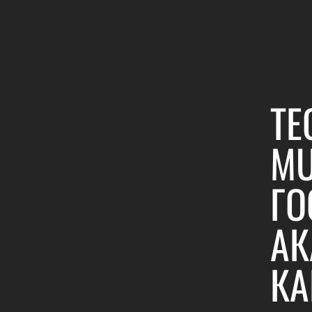
ТЕ
MU
ГО
АК
КА