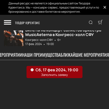
Данный ресурс не является официальным сайтом Теодора
Курентзиса. Мы — консьерж-сервис, предоставляющий услуги по
бронированию и доставке билетов на мероприятия.
Главная
Афиша и Билеты
Солисты оркестра...
ТЕОДОР КУРЕНТЗИС
Билеты на концерт солистов оркестра
MusicAeterna в Конгресс-холл СФУ
Конгресс-холл СФУ
6+
17 фев. 2024
19:00
МЕРОПРИЯТИИ
НАШИ ПРЕИМУЩЕСТВА
БЛИЖАЙШИЕ МЕРОПРИЯТИЯ