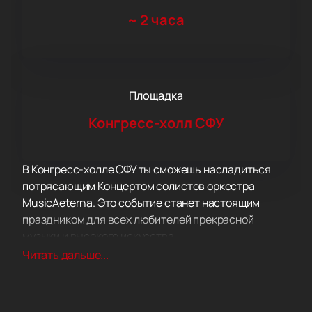
~
2 часа
Площадка
Конгресс-холл СФУ
В Конгресс-холле СФУ ты сможешь насладиться
потрясающим Концертом солистов оркестра
MusicAeterna. Это событие станет настоящим
праздником для всех любителей прекрасной
музыки и высокого искусства.
Перед тобой откроются уникальные возможности
Читать дальше...
погрузиться в атмосферу старинной музыки,
академической классики и современных
музыкальных шедевров. MusicAeterna, один из