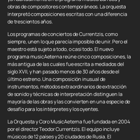
obras de compositores contemporáneos. La orquesta
interpretó composiciones escritas con una diferencia
de trescientos años.
Los programas de conciertos de Currentzis, como
siempre, unen lo que parecía imposible de unir. Pero el
maestro está sujeto a todo, o casi todo. El nuevo
programa musicAeterna reúne cinco composiciones, la
más antigua de las cuales fue escrita a mediados del
siglo XVII, y han pasado menos de 30 años desde el
último estreno. Una composición inusual de
instrumentos, métodos extraordinarios de extracción
de sonido y técnicas de interpretación distinguen la
mayoría de las obras y las convierten en una especie de
desafío para los intérpretes y los oyentes.
La Orquesta y Coro MusicAeterna fue fundada en 2004
por el director Teodor Currentzis. El equipo incluye
músicos de 12 países y 20 ciudades de Rusia. El