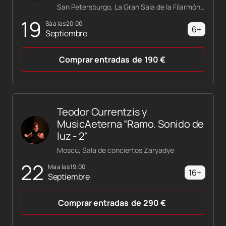
San Petersburgo, La Gran Sala de la Filarmónica Shostakóvich
19
sá a las 20:00
6+
Septiembre
Comprar entradas
de
190
€
Teodor Currentzis y
MusicAeterna “Ramo. Sonido de
luz - 2"
Moscú, Sala de conciertos Zaryadye
22
ma a las 19:00
16+
Septiembre
Comprar entradas
de
290
€