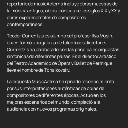
repertorio de musicAeterna incluye obras maestras de
la música antigua, obras icónicas de los siglos XIX y XX y
obras experimentales de compositores
contemporáneos.
Teodor Currentzis es alumno del profesor Ilya Musin,
quien formó una galaxia de talentosos directores.
Currentzis ha colaborado con las principales orquestas
sinfónicas de diferentes países. Es el director artístico
del Teatro Académico de Ópera y Ballet de Perm que
lleva el nombre de Tchaikovsky.
La orquesta MusicAetrna ha ganado reconocimiento
por sus interpretaciones auténticas de obras de
compositores de diferentes épocas. Actuó en los
mejores escenarios del mundo, complació a la
audiencia con nuevos programas originales.