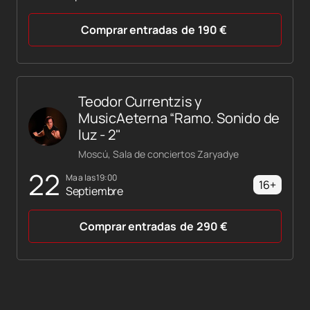
Comprar entradas
de
190
€
Teodor Currentzis y
MusicAeterna “Ramo. Sonido de
luz - 2"
Moscú, Sala de conciertos Zaryadye
22
ma a las 19:00
16+
Septiembre
Comprar entradas
de
290
€