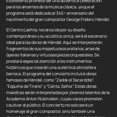
Este evento promete ser una auténtica celebración
para los amantes de la música clásica, ya que el
programa está dedicado al 340.º aniversario del
nacimiento del gran compositor George Frideric Händel.
El Centro Lakhta, reconocido por su diseño
contemporáneo y su acústica única, será el escenario
ideal para las obras de Händel. Aquí se interpretarán
fragmentos de sus majestuosos oratorios, arias de
óperas italianas y virtuosas piezas orquestales. Se
prestará especial atención a los instrumentos
históricos que crearán una auténtica atmósfera
barroca. El programa del concierto incluirá obras
famosas de Händel, como "Zadok el Sacerdote",
"Espuma de Tirano" y "Canta, Señor". Estas obras
maestras serán interpretadas por jóvenes talentos de la
Academia Anton Rubinstein, cuyas voces prometen
cautivar al público. El concierto no solo será un
homenaje al gran compositor, sino también una