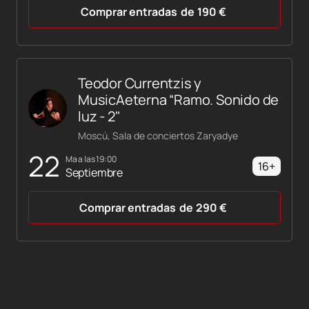
Comprar entradas
de
190
€
Teodor Currentzis y
MusicAeterna “Ramo. Sonido de
luz - 2"
Moscú, Sala de conciertos Zaryadye
22
ma a las 19:00
16+
Septiembre
Comprar entradas
de
290
€