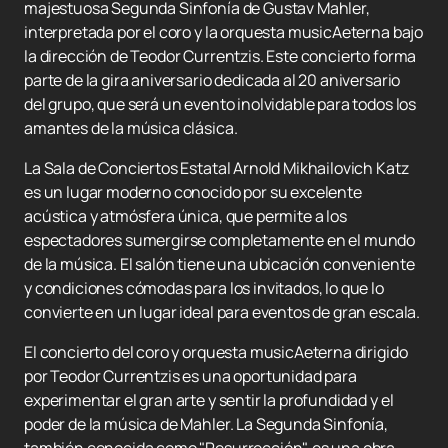
majestuosa Segunda Sinfonía de Gustav Mahler,
interpretada por el coro y la orquesta musicAeterna bajo
la dirección de Teodor Currentzis. Este concierto forma
parte de la gira aniversario dedicada al 20 aniversario
del grupo, que será un evento inolvidable para todos los
amantes de la música clásica.
La Sala de Conciertos Estatal Arnold Mikhailovich Katz
es un lugar moderno conocido por su excelente
acústica y atmósfera única, que permite a los
espectadores sumergirse completamente en el mundo
de la música. El salón tiene una ubicación conveniente
y condiciones cómodas para los invitados, lo que lo
convierte en un lugar ideal para eventos de gran escala.
El concierto del coro y orquesta musicAeterna dirigido
por Teodor Currentzis es una oportunidad para
experimentar el gran arte y sentir la profundidad y el
poder de la música de Mahler. La Segunda Sinfonía,