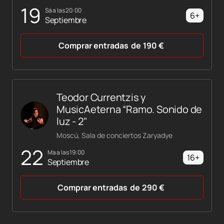
19
sá a las 20:00
6+
Septiembre
Comprar entradas
de
190
€
Teodor Currentzis y
MusicAeterna “Ramo. Sonido de
luz - 2"
Moscú, Sala de conciertos Zaryadye
22
ma a las 19:00
16+
Septiembre
Comprar entradas
de
290
€