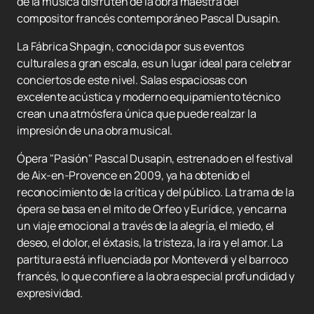
de la música disfruten de la obra maestra del
compositor francés contemporáneo Pascal Dusapin.
La Fábrica Shpagin, conocida por sus eventos
culturales a gran escala, es un lugar ideal para celebrar
conciertos de este nivel. Salas espaciosas con
excelente acústica y moderno equipamiento técnico
crean una atmósfera única que puede realzar la
impresión de una obra musical.
Ópera "Pasión" Pascal Dusapin, estrenado en el festival
de Aix-en-Provence en 2009, ya ha obtenido el
reconocimiento de la crítica y del público. La trama de la
ópera se basa en el mito de Orfeo y Eurídice, y encarna
un viaje emocional a través de la alegría, el miedo, el
deseo, el dolor, el éxtasis, la tristeza, la ira y el amor. La
partitura está influenciada por Monteverdi y el barroco
francés, lo que confiere a la obra especial profundidad y
expresividad.