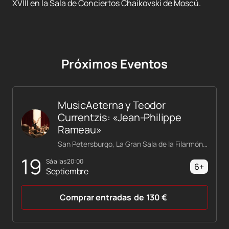
XVIII en la Sala de Conciertos Chaikovski de Moscú.
Próximos Eventos
MusicAeterna y Teodor
Currentzis: «Jean-Philippe
Rameau»
San Petersburgo, La Gran Sala de la Filarmónica Shostakóvich
19
sá a las 20:00
6+
Septiembre
Comprar entradas
de
130
€