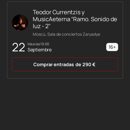
Teodor Currentzis y
MusicAeterna “Ramo. Sonido de
luz - 2"
Moscú, Sala de conciertos Zaryadye
22
ma a las 19:00
16+
Septiembre
Comprar entradas
de
290
€