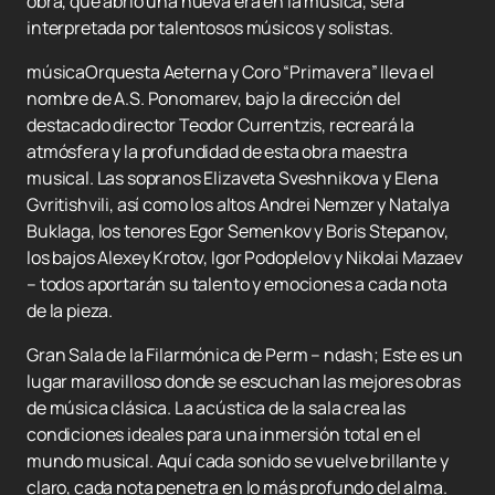
obra, que abrió una nueva era en la música, será
interpretada por talentosos músicos y solistas.
músicaOrquesta Aeterna y Coro “Primavera” lleva el
nombre de A.S. Ponomarev, bajo la dirección del
destacado director Teodor Currentzis, recreará la
atmósfera y la profundidad de esta obra maestra
musical. Las sopranos Elizaveta Sveshnikova y Elena
Gvritishvili, así como los altos Andrei Nemzer y Natalya
Buklaga, los tenores Egor Semenkov y Boris Stepanov,
los bajos Alexey Krotov, Igor Podoplelov y Nikolai Mazaev
– todos aportarán su talento y emociones a cada nota
de la pieza.
Gran Sala de la Filarmónica de Perm – ndash; Este es un
lugar maravilloso donde se escuchan las mejores obras
de música clásica. La acústica de la sala crea las
condiciones ideales para una inmersión total en el
mundo musical. Aquí cada sonido se vuelve brillante y
claro, cada nota penetra en lo más profundo del alma.