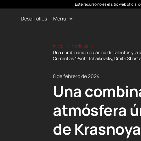
Este recurso no es el sitio web oficial
Desarrollos
Menú
Inicio
Noticias
Una combinación orgánica de talentos y la 
Currentzis “Pyotr Tchaikovsky, Dmitri Shost
8 de febrero de 2024
Una combina
atmósfera ún
de Krasnoyar