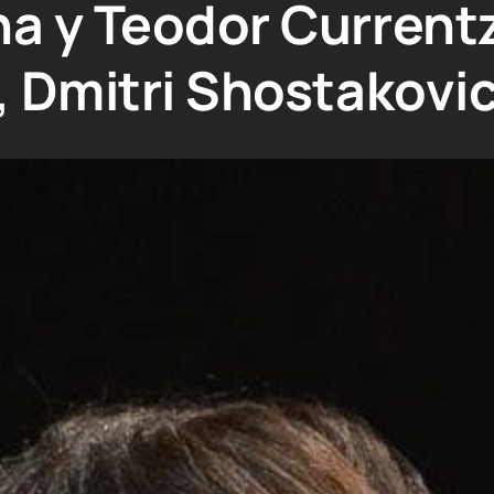
a y Teodor Currentz
, Dmitri Shostakovi