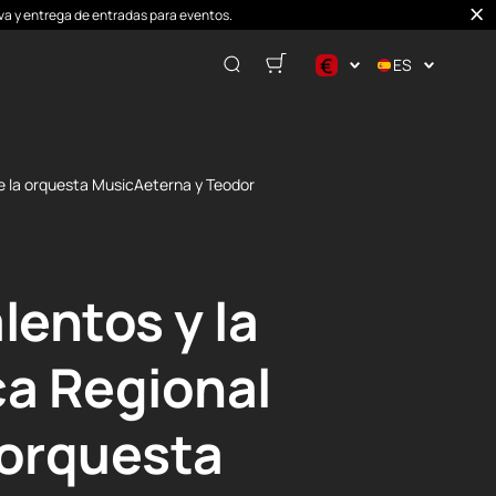
erva y entrega de entradas para eventos.
€
ES
$
€
₽
de la orquesta MusicAeterna y Teodor
entos y la
ca Regional
 orquesta