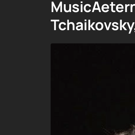
MusicAetern
Tchaikovsky