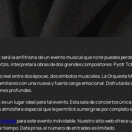
será la anfitriona de un evento musical que no te puedes perde
ntzis, interpretará obras de dos grandes compositores: Pyotr Tc
o real entre dos épocas, dos símbolos musicales. La Orquesta 
amiliares con una nueva y fuerte carga emocional. Disfrutarás 
ones profundas.
es un lugar ideal para tal evento. Esta sala de conciertos úni
a atmósfera especial que le permitirá sumergirse por completo 
ntradas
para este evento inolvidable. Nuestro sitio web ofrece
r tiempo. Date prisa, el número de entradas es limitado.