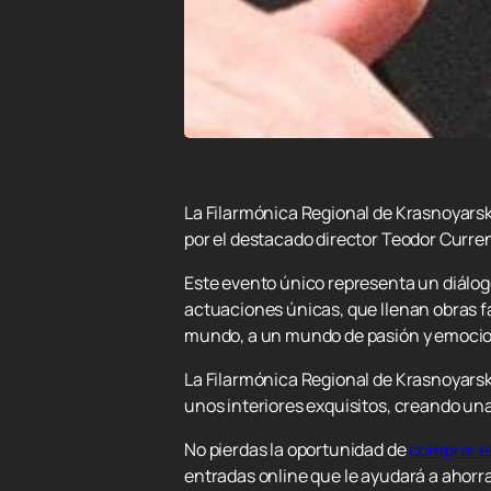
La Filarmónica Regional de Krasnoyarsk 
por el destacado director Teodor Curre
Este evento único representa un diálog
actuaciones únicas, que llenan obras f
mundo, a un mundo de pasión y emoci
La Filarmónica Regional de Krasnoyarsk 
unos interiores exquisitos, creando un
No pierdas la oportunidad de
comprar e
entradas online que le ayudará a ahorra