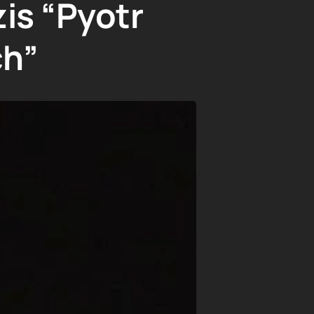
is “Pyotr
ch”