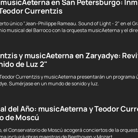
 musicAeterna en San Petersburgo: Inm
Teodor Currentzis
ierto único "Jean-Philippe Rameau. Sound of Light - 2" en el G
io musical del Barroco con la orquesta musicAeterna y el dire
ntzis y musicAeterna en Zaryadye: Revi
ido de Luz 2"
 Teodor Currentzis y musicAeterna presentarán un programa ú
dye. Sumérjase en un mundo de sonido y luz.
l del Año: musicAeterna y Teodor Curre
io de Moscú
nio, el Conservatorio de Moscú acogerá conciertos de la orques
ama incluirá obras maestras de Beethoven y Mozart.