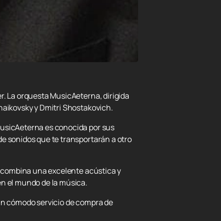
r. La orquesta MusicAeterna, dirigida
haikovsky y Dmitri Shostakovich.
MusicAeterna es conocida por sus
de sonidos que te transportarán a otro
ca combina una excelente acústica y
en el mundo de la música.
 un cómodo servicio de compra de