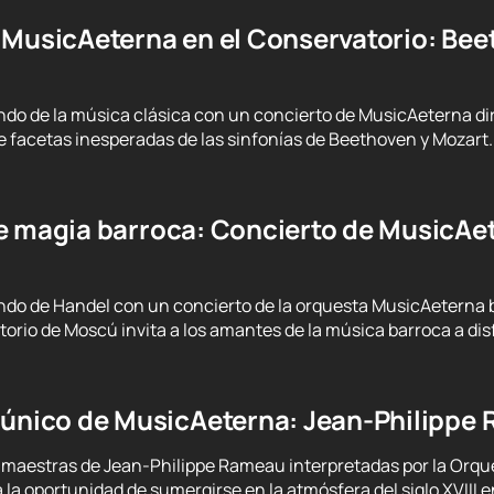
 MusicAeterna en el Conservatorio: Bee
o de la música clásica con un concierto de MusicAeterna diri
 facetas inesperadas de las sinfonías de Beethoven y Mozart. 
e magia barroca: Concierto de MusicAet
o de Handel con un concierto de la orquesta MusicAeterna baj
orio de Moscú invita a los amantes de la música barroca a dis
 único de MusicAeterna: Jean-Philipp
s maestras de Jean-Philippe Rameau interpretadas por la Orqu
 la oportunidad de sumergirse en la atmósfera del siglo XVIII 