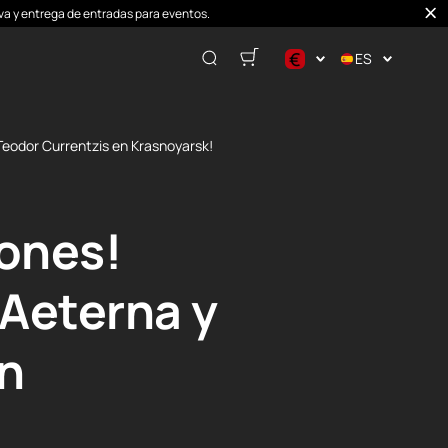
erva y entrega de entradas para eventos.
€
ES
$
€
Teodor Currentzis en Krasnoyarsk!
₽
ones!
cAeterna y
en