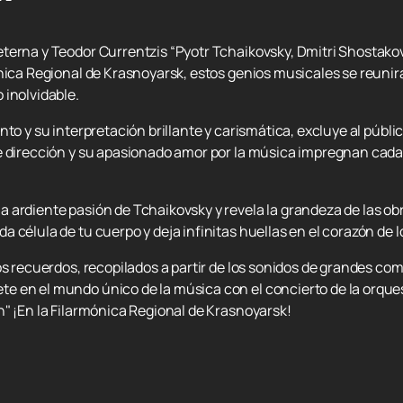
terna y Teodor Currentzis “Pyotr Tchaikovsky, Dmitri Shostako
nica Regional de Krasnoyarsk, estos genios musicales se reunir
 inolvidable.
nto y su interpretación brillante y carismática, excluye al púb
e dirección y su apasionado amor por la música impregnan cada
 ardiente pasión de Tchaikovsky y revela la grandeza de las obr
 célula de tu cuerpo y deja infinitas huellas en el corazón de l
os recuerdos, recopilados a partir de los sonidos de grandes c
e en el mundo único de la música con el concierto de la orque
h" ¡En la Filarmónica Regional de Krasnoyarsk!