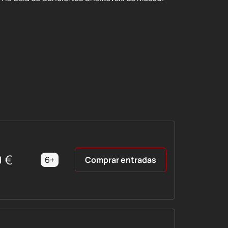
0
€
6+
Comprar entradas