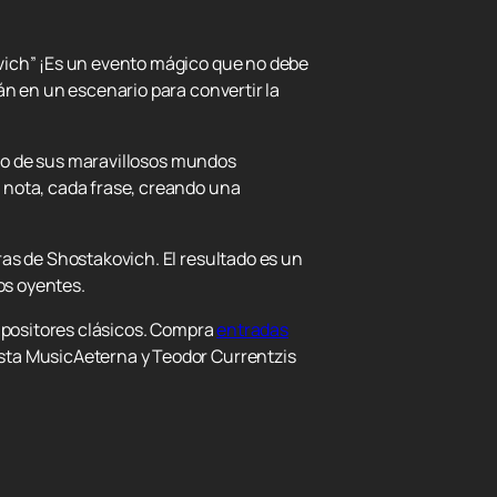
vich” ¡Es un evento mágico que no debe
án en un escenario para convertir la
lico de sus maravillosos mundos
 nota, cada frase, creando una
as de Shostakovich. El resultado es un
os oyentes.
ompositores clásicos. Compra
entradas
sta MusicAeterna y Teodor Currentzis