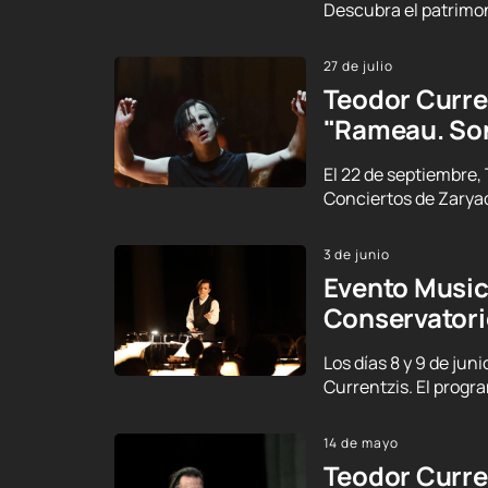
Descubra el patrimon
27 de julio
Teodor Curre
"Rameau. Son
El 22 de septiembre,
Conciertos de Zarya
3 de junio
Evento Musica
Conservator
Los días 8 y 9 de ju
Currentzis. El progr
14 de mayo
Teodor Curren