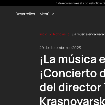
Este recurso no es el sitio web oficial
Desarrollos
Menú
Inicio
Noticias
¡La música encarnará 
29 de diciembre de 2023
¡La música 
¡Concierto 
del director
Krasnoyarsk