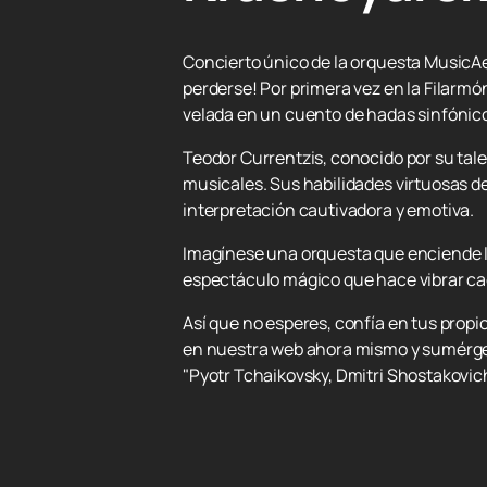
Concierto único de la orquesta MusicAe
perderse! Por primera vez en la Filarmó
velada en un cuento de hadas sinfónico
Teodor Currentzis, conocido por su tale
musicales. Sus habilidades virtuosas d
interpretación cautivadora y emotiva.
Imagínese una orquesta que enciende la
espectáculo mágico que hace vibrar cada
Así que no esperes, confía en tus propi
en nuestra web ahora mismo y sumérget
"Pyotr Tchaikovsky, Dmitri Shostakovic