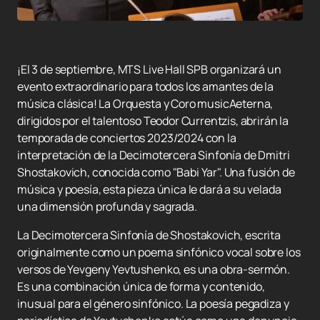
¡El 3 de septiembre, MTS Live Hall SPB organizará un
evento extraordinario para todos los amantes de la
música clásica! La Orquesta y Coro musicAeterna,
dirigidos por el talentoso Teodor Currentzis, abrirán la
temporada de conciertos 2023/2024 con la
interpretación de la Decimotercera Sinfonía de Dmitri
Shostakovich, conocida como "Babi Yar". Una fusión de
música y poesía, esta pieza única le dará a su velada
una dimensión profunda y sagrada.
La Decimotercera Sinfonía de Shostakovich, escrita
originalmente como un poema sinfónico vocal sobre los
versos de Yevgeny Yevtushenko, es una obra-sermón.
Es una combinación única de forma y contenido,
inusual para el género sinfónico. La poesía pegadiza y