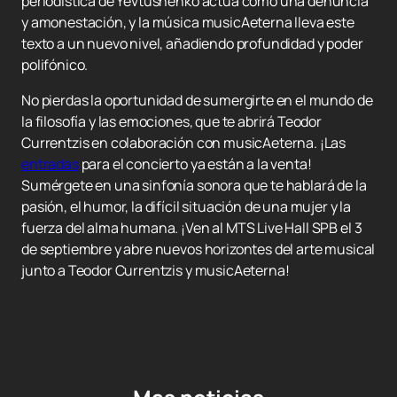
periodística de Yevtushenko actúa como una denuncia
y amonestación, y la música musicAeterna lleva este
texto a un nuevo nivel, añadiendo profundidad y poder
polifónico.
No pierdas la oportunidad de sumergirte en el mundo de
la filosofía y las emociones, que te abrirá Teodor
Currentzis en colaboración con musicAeterna. ¡Las
entradas
para el concierto ya están a la venta!
Sumérgete en una sinfonía sonora que te hablará de la
pasión, el humor, la difícil situación de una mujer y la
fuerza del alma humana. ¡Ven al MTS Live Hall SPB el 3
de septiembre y abre nuevos horizontes del arte musical
junto a Teodor Currentzis y musicAeterna!