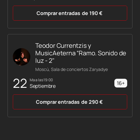
Comprar entradas
de
190
€
Teodor Currentzis y
MusicAeterna “Ramo. Sonido de
luz - 2"
Moscú, Sala de conciertos Zaryadye
22
ma a las 19:00
16+
Septiembre
Comprar entradas
de
290
€