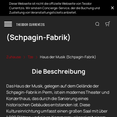
Diese Webseite ist nicht die offizielle Webseite von Teodor
Currentzis. Wir sind ein Concierge-Service, der die Buchung und
Zustellung von Veranstaltungstickets anbietet.
THEODOR CURRENTZIS
Haus der Musik
(Schpagin-Fabrik)
Zuhause
Tze
Haus der Musik (Schpagin-Fabrik)
Die Beschreibung
Das Haus der Musik, gelegen auf dem Gelände der
Schpagin-Fabrik in Perm, ist ein modernes Theater und
Konzerthaus, das durch die Sanierung eines
historischen Gebäudes entstanden ist. Diese
Kultureinrichtung umfasst einen großen Saal mit über