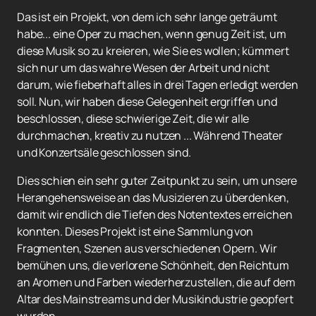
Das ist ein Projekt, von dem ich sehr lange geträumt
habe... eine Oper zu machen, wenn genug Zeit ist, um
diese Musik so zu kreieren, wie Sie es wollen; kümmert
sich nur um das wahre Wesen der Arbeit und nicht
darum, wie fieberhaft alles in drei Tagen erledigt werden
soll. Nun, wir haben diese Gelegenheit ergriffen und
beschlossen, diese schwierige Zeit, die wir alle
durchmachen, kreativ zu nutzen ... Während Theater
und Konzertsäle geschlossen sind.
Dies schien ein sehr guter Zeitpunkt zu sein, um unsere
Herangehensweise an das Musizieren zu überdenken,
damit wir endlich die Tiefen des Notentextes erreichen
konnten. Dieses Projekt ist eine Sammlung von
Fragmenten, Szenen aus verschiedenen Opern. Wir
bemühen uns, die verlorene Schönheit, den Reichtum
an Aromen und Farben wiederherzustellen, die auf dem
Altar des Mainstreams und der Musikindustrie geopfert