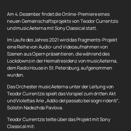
Am 4. Dezember findet die Online-Premiere eines
neuen Gemeinschaftsprojekts von Teodor Currentzis
und musicAeterna mit Sony Classical statt.
Im Laufe des Jahres 2021 wird das Fragments-Projekt
eine Reihe von Audio- und Videoaufnahmen von
Szenen aus Opern präsentieren, die während des
Lockdowns in der Heimatresidenz von musicAeterna,
dem Radio House in St. Petersburg, aufgenommen
wurden.
Das Orchester musicAeterna unter der Leitung von
Teodor Currentzis spielt das Vorspiel zum dritten Akt
und Violettas Arie „Addio del passato bei sogni ridenti“,
Solistin Nadezhda Pavlova.
Teodor Currentzis teilte über das Projekt mit Sony
Classical mit: