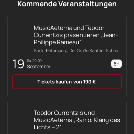
Kommende Veranstaltungen
MusicAeterna und Teodor
Currentzis präsentieren „Jean-
Philippe Rameau“
Sankt Petersburg, Der Große Saal der Schostakowitsch-Philharmonie
19
Sa, 20:00
6+
September
Tickets kaufen
von
190
€
Teodor Currentzis und
MusicAeterna „Ramo. Klang des
Lichts – 2“