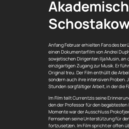
Akademische
Schostakow
Anfang Februar erhielten Fans des berü
einen Dokumentarfilm von Andrei Duplya
sowjetischen Dirigenten Ilja Musin, an 
einzigartigen Zugang zur Musik. Er füh
Original treu. Der Film enthüllt die Ar
sondern auch ihre intensiven Proben. 
Stunden sorgfältiger Arbeit, in der die
Im Film teilt Currentzis seine Erinnerun
den der Professor für den begabtesten h
Momente war der Ausschluss Prokofjews
Fernsehen seine Unterstützung für den
fortzusetzen. Im Film spricht er offen