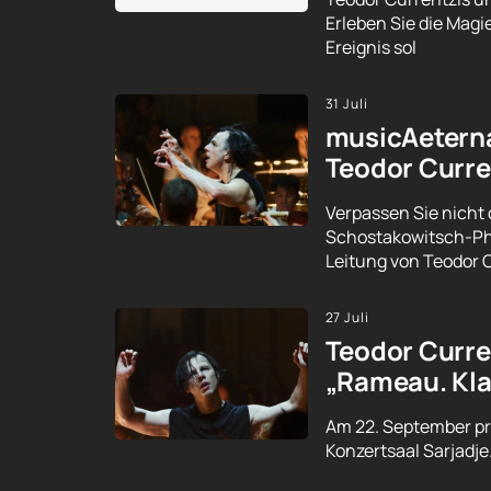
Erleben Sie die Magi
Ereignis sol
31 Juli
musicAeterna
Teodor Curre
Verpassen Sie nicht 
Schostakowitsch-Phi
Leitung von Teodor 
27 Juli
Teodor Curren
„Rameau. Kla
Am 22. September pr
Konzertsaal Sarjadje