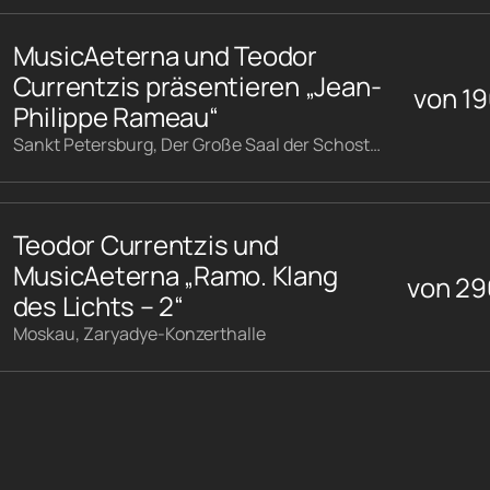
MusicAeterna und Teodor
Currentzis präsentieren „Jean-
von
1
Philippe Rameau“
Sankt Petersburg, Der Große Saal der Schostakowitsch-Philharmonie
Teodor Currentzis und
MusicAeterna „Ramo. Klang
von
29
des Lichts – 2“
Moskau, Zaryadye-Konzerthalle