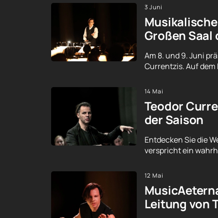
3 Juni
Musikalische
Großen Saal 
Am 8. und 9. Juni p
Currentzis. Auf dem 
14 Mai
Teodor Curren
der Saison
Entdecken Sie die We
verspricht ein wahrh
12 Mai
MusicAeterna
Leitung von 