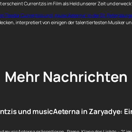
ist erscheint Currentzis im Film als Held unserer Zeit und erw
 von Teodor Currentzis und „musicAeterna“ in der St. Petersbu
cken, interpretiert von einigen der talentiertesten Musiker uns
Mehr Nachrichten
ntzis und musicAeterna in Zaryadye: Ei
d musicAeterna präsentieren „Ramo. Klang des Lichts – 2“ im