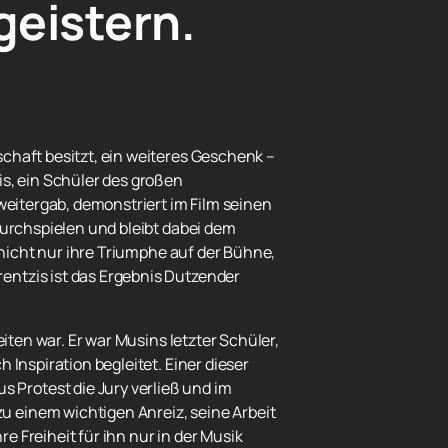
eistern.
chaft besitzt, ein weiteres Geschenk –
is, ein Schüler des großen
 weitergab, demonstriert im Film seinen
durchspielen und bleibt dabei dem
 nicht nur ihre Triumphe auf der Bühne,
entzis ist das Ergebnis Dutzender
ten war. Er war Musins ​​letzter Schüler,
 Inspiration begleitet. Einer dieser
Protest die Jury verließ und im
u einem wichtigen Anreiz, seine Arbeit
 Freiheit für ihn nur in der Musik