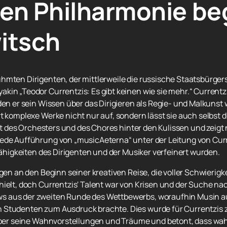
n Philharmonie beg
itsch
hmten Dirigenten, der mittlerweile die russische Staatsbürgers
kin „Teodor Currentzis: Es gibt keinen wie sie mehr.“ Currentz
den er sein Wissen über das Dirigieren als Regie- und Malkunst
rt komplexe Werke nicht nur auf, sondern lässt sie auch selbst 
beit des Orchesters und des Chores hinter den Kulissen und zeigt
Jede Aufführung von „musicAeterna“ unter der Leitung von Curr
 Fähigkeiten des Dirigenten und der Musiker verfeinert wurden.
gen an den Beginn seiner kreativen Reise, die voller Schwierigkei
ielt, doch Currentzis' Talent war von Krisen und der Suche nach
 aus der zweiten Runde des Wettbewerbs, woraufhin Musin aus 
 Studenten zum Ausdruck brachte. Dies wurde für Currentzis z
 über seine Wahnvorstellungen und Träume und betont, dass wahre