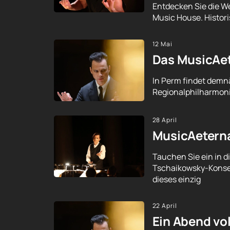
Entdecken Sie die W
Music House. Histor
12 Mai
Das MusicAet
In Perm findet demnä
Regionalphilharmoni
28 April
MusicAeterna
Tauchen Sie ein in d
Tschaikowsky-Konser
dieses einzig
22 April
Ein Abend vo