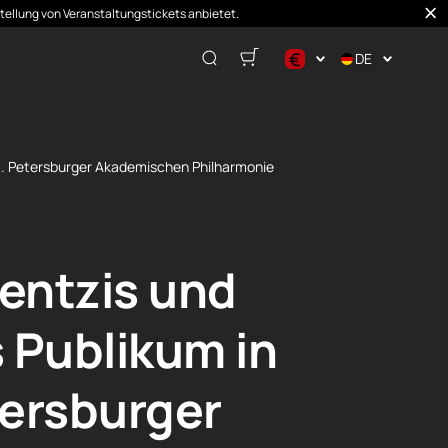
stellung von Veranstaltungstickets anbietet.
€
DE
$
€
₽
t. Petersburger Akademischen Philharmonie
entzis und
 Publikum in
tersburger