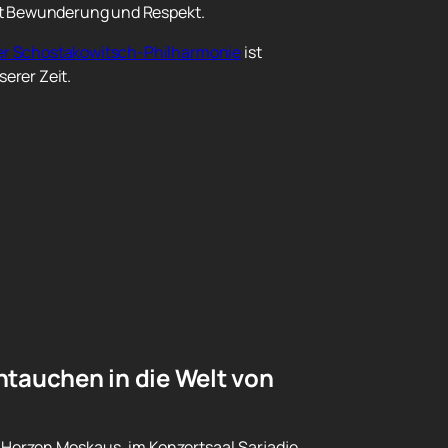
eckt Bewunderung und Respekt.
rger Schostakowitsch-Philharmonie
ist
erer Zeit.
ntauchen in die Welt von
 Herzen Moskaus, im Konzertsaal Sarjadje.