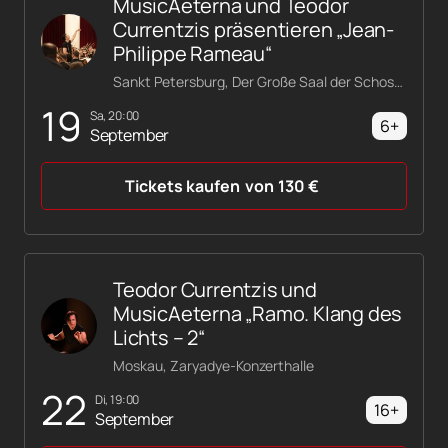
MusicAeterna und Teodor
Currentzis präsentieren „Jean-
Philippe Rameau“
Sankt Petersburg, Der Große Saal der Schostakowitsch-Philharmonie
19
Sa, 20:00
6+
September
Tickets kaufen
von
130
€
Teodor Currentzis und
MusicAeterna „Ramo. Klang des
Lichts – 2“
Moskau, Zaryadye-Konzerthalle
22
Di, 19:00
16+
September