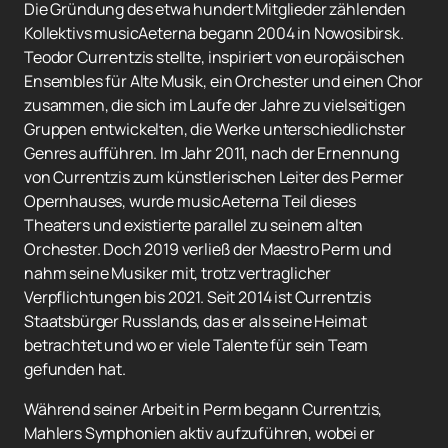
Die Gründung des etwa hundert Mitglieder zählenden
Kollektivs musicAeterna begann 2004 in Nowosibirsk.
Teodor Currentzis stellte, inspiriert von europäischen
Ensembles für Alte Musik, ein Orchester und einen Chor
zusammen, die sich im Laufe der Jahre zu vielseitigen
Gruppen entwickelten, die Werke unterschiedlichster
Genres aufführen. Im Jahr 2011, nach der Ernennung
von Currentzis zum künstlerischen Leiter des Permer
Opernhauses, wurde musicAeterna Teil dieses
Theaters und existierte parallel zu seinem alten
Orchester. Doch 2019 verließ der Maestro Perm und
nahm seine Musiker mit, trotz vertraglicher
Verpflichtungen bis 2021. Seit 2014 ist Currentzis
Staatsbürger Russlands, das er als seine Heimat
betrachtet und wo er viele Talente für sein Team
gefunden hat.
Während seiner Arbeit in Perm begann Currentzis,
Mahlers Symphonien aktiv aufzuführen, wobei er