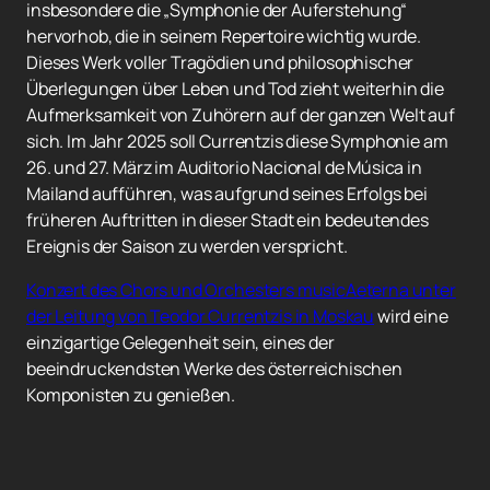
insbesondere die „Symphonie der Auferstehung“
hervorhob, die in seinem Repertoire wichtig wurde.
Dieses Werk voller Tragödien und philosophischer
Überlegungen über Leben und Tod zieht weiterhin die
Aufmerksamkeit von Zuhörern auf der ganzen Welt auf
sich. Im Jahr 2025 soll Currentzis diese Symphonie am
26. und 27. März im Auditorio Nacional de Música in
Mailand aufführen, was aufgrund seines Erfolgs bei
früheren Auftritten in dieser Stadt ein bedeutendes
Ereignis der Saison zu werden verspricht.
Konzert des Chors und Orchesters musicAeterna unter
der Leitung von Teodor Currentzis in Moskau
wird eine
einzigartige Gelegenheit sein, eines der
beeindruckendsten Werke des österreichischen
Komponisten zu genießen.