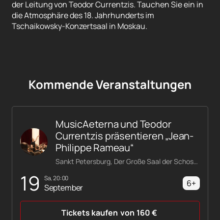
der Leitung von Teodor Currentzis. Tauchen Sie ein in
die Atmosphäre des 18. Jahrhunderts im
Tschaikowsky-Konzertsaal in Moskau.
Kommende Veranstaltungen
MusicAeterna und Teodor
Currentzis präsentieren „Jean-
Philippe Rameau“
Sankt Petersburg, Der Große Saal der Schostakowitsch-Philharmonie
19
Sa, 20:00
6+
September
Tickets kaufen
von
160
€