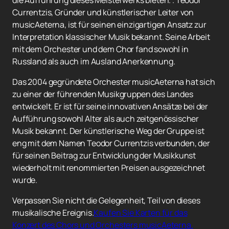
die Aufführung dieses Meisterwerks bieten. . Teodor
Currentzis, Gründer und künstlerischer Leiter von
musicAeterna, ist für seinen einzigartigen Ansatz zur
Interpretation klassischer Musik bekannt. Seine Arbeit
mit dem Orchester und dem Chor fand sowohl in
Russland als auch im Ausland Anerkennung.
Das 2004 gegründete Orchester musicAeterna hat sich
zu einer der führenden Musikgruppen des Landes
entwickelt. Er ist für seine innovativen Ansätze bei der
Aufführung sowohl Alter als auch zeitgenössischer
Musik bekannt. Der künstlerische Weg der Gruppe ist
eng mit dem Namen Teodor Currentzis verbunden, der
für seinen Beitrag zur Entwicklung der Musikkunst
wiederholt mit renommierten Preisen ausgezeichnet
wurde.
Verpassen Sie nicht die Gelegenheit, Teil von dieses
musikalische Ereignis.
Kaufen Sie Karten für das
Konzert des Chors und Orchesters musicAeterna.