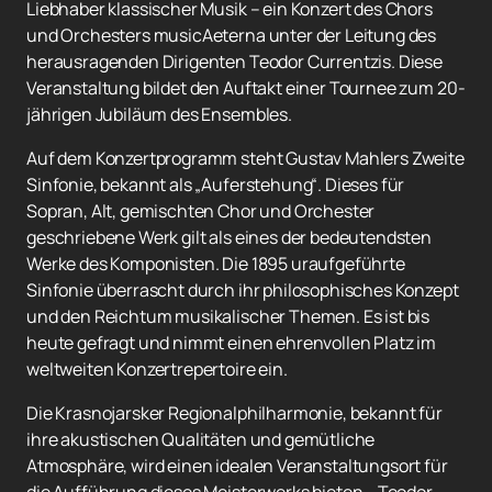
Liebhaber klassischer Musik – ein Konzert des Chors
und Orchesters musicAeterna unter der Leitung des
herausragenden Dirigenten Teodor Currentzis. Diese
Veranstaltung bildet den Auftakt einer Tournee zum 20-
jährigen Jubiläum des Ensembles.
Auf dem Konzertprogramm steht Gustav Mahlers Zweite
Sinfonie, bekannt als „Auferstehung“. Dieses für
Sopran, Alt, gemischten Chor und Orchester
geschriebene Werk gilt als eines der bedeutendsten
Werke des Komponisten. Die 1895 uraufgeführte
Sinfonie überrascht durch ihr philosophisches Konzept
und den Reichtum musikalischer Themen. Es ist bis
heute gefragt und nimmt einen ehrenvollen Platz im
weltweiten Konzertrepertoire ein.
Die Krasnojarsker Regionalphilharmonie, bekannt für
ihre akustischen Qualitäten und gemütliche
Atmosphäre, wird einen idealen Veranstaltungsort für