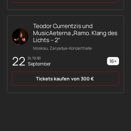
Teodor Currentzis und
MusicAeterna „Ramo. Klang des
Lichts – 2“
Moskau, Zaryadye-Konzerthalle
22
Di, 19:00
16+
September
Tickets kaufen
von
300
€