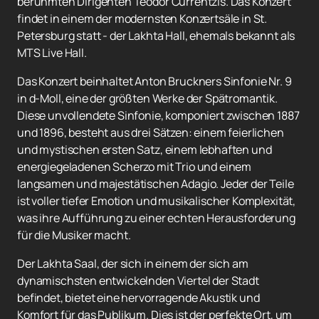
berühmten Dirigenten Teodor Currentzis. Das Konzert
findet in einem der modernsten Konzertsäle in St.
Petersburg statt - der Lakhta Hall, ehemals bekannt als
MTS Live Hall.
Das Konzert beinhaltet Anton Bruckners Sinfonie Nr. 9
in d-Moll, eine der größten Werke der Spätromantik.
Diese unvollendete Sinfonie, komponiert zwischen 1887
und 1896, besteht aus drei Sätzen: einem feierlichen
und mystischen ersten Satz, einem lebhaften und
energiegeladenen Scherzo mit Trio und einem
langsamen und majestätischen Adagio. Jeder der Teile
ist voller tiefer Emotion und musikalischer Komplexität,
was ihre Aufführung zu einer echten Herausforderung
für die Musiker macht.
Der Lakhta Saal, der sich in einem der sich am
dynamischsten entwickelnden Viertel der Stadt
befindet, bietet eine hervorragende Akustik und
Komfort für das Publikum. Dies ist der perfekte Ort, um