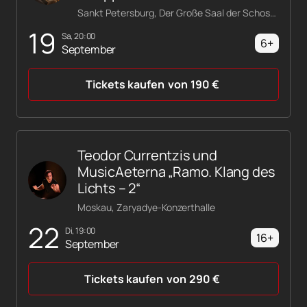
Sankt Petersburg, Der Große Saal der Schostakowitsch-Philharmonie
19
Sa, 20:00
6+
September
Tickets kaufen
von
190
€
Teodor Currentzis und
MusicAeterna „Ramo. Klang des
Lichts – 2“
Moskau, Zaryadye-Konzerthalle
22
Di, 19:00
16+
September
Tickets kaufen
von
290
€