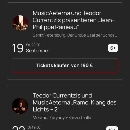
MusicAeterna und Teodor
Currentzis präsentieren „Jean-
Philippe Rameau“
Sankt Petersburg, Der Große Saal der Schostakowitsch-Philharmonie
19
Sa, 20:00
6+
September
Tickets kaufen
von
190
€
Teodor Currentzis und
MusicAeterna „Ramo. Klang des
Lichts – 2“
Moskau, Zaryadye-Konzerthalle
Di, 19:00