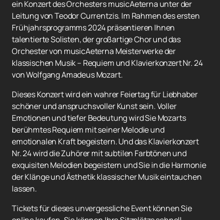
ein Konzert des Orchesters musicAeterna unter der
Leitung von Teodor Currentzis. Im Rahmen des ersten
Frühjahrsprogramms 2024 präsentieren Ihnen
talentierte Solisten, der großartige Chor und das
Orchester von musicAeterna Meisterwerke der
klassischen Musik – Requiem und Klavierkonzert Nr. 24
von Wolfgang Amadeus Mozart.
Dieses Konzert wird ein wahrer Feiertag für Liebhaber
schöner und anspruchsvoller Kunst sein. Voller
Emotionen und tiefer Bedeutung wird Sie Mozarts
berühmtes Requiem mit seiner Melodie und
emotionalen Kraft begeistern. Und das Klavierkonzert
Nr. 24 wird die Zuhörer mit subtilen Farbtönen und
exquisiten Melodien begeistern und Sie in die Harmonie
der Klänge und Ästhetik klassischer Musik eintauchen
lassen.
Tickets für dieses unvergessliche Event können Sie