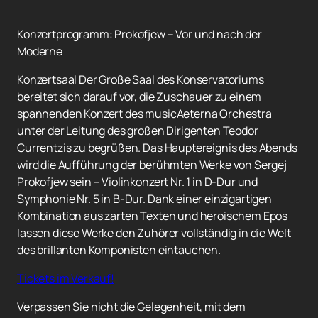
Konzertprogramm: Prokofjew – Vor und nach der
Moderne
Konzertsaal Der Große Saal des Konservatoriums
bereitet sich darauf vor, die Zuschauer zu einem
spannenden Konzert des musicAeterna Orchestra
unter der Leitung des großen Dirigenten Teodor
Currentzis zu begrüßen. Das Hauptereignis des Abends
wird die Aufführung der berühmten Werke von Sergej
Prokofjew sein – Violinkonzert Nr. 1 in D-Dur und
Symphonie Nr. 5 in B-Dur. Dank einer einzigartigen
Kombination aus zarten Texten und heroischem Epos
lassen diese Werke den Zuhörer vollständig in die Welt
des brillanten Komponisten eintauchen.
Tickets im Verkauf!
Verpassen Sie nicht die Gelegenheit, mit dem