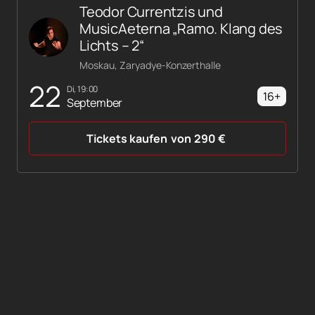
Teodor Currentzis und
MusicAeterna „Ramo. Klang des
Lichts – 2“
Moskau, Zaryadye-Konzerthalle
22
Di, 19:00
16+
September
Tickets kaufen
von
290
€