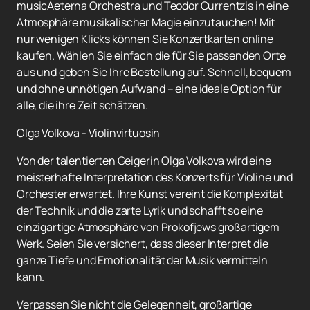
musicAeterna Orchestra und Teodor Currentzis in eine
Atmosphäre musikalischer Magie einzutauchen! Mit
nur wenigen Klicks können Sie Konzertkarten online
kaufen. Wählen Sie einfach die für Sie passenden Orte
aus und geben Sie Ihre Bestellung auf. Schnell, bequem
und ohne unnötigen Aufwand – eine ideale Option für
alle, die ihre Zeit schätzen.
Olga Volkova - Violinvirtuosin
Von der talentierten Geigerin Olga Volkova wird eine
meisterhafte Interpretation des Konzerts für Violine und
Orchester erwartet. Ihre Kunst vereint die Komplexität
der Technik und die zarte Lyrik und schafft so eine
einzigartige Atmosphäre von Prokofjews großartigem
Werk. Seien Sie versichert, dass dieser Interpret die
ganze Tiefe und Emotionalität der Musik vermitteln
kann.
Verpassen Sie nicht die Gelegenheit, großartige