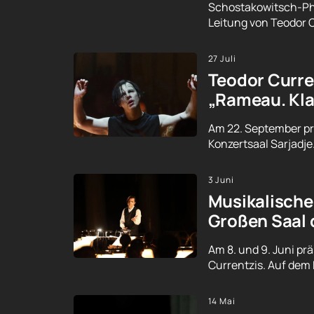
Schostakowitsch-Phi
Leitung von Teodor 
27 Juli
Teodor Curren
„Rameau. Kla
Am 22. September pr
Konzertsaal Sarjadje
3 Juni
Musikalische
Großen Saal 
Am 8. und 9. Juni p
Currentzis. Auf dem 
14 Mai