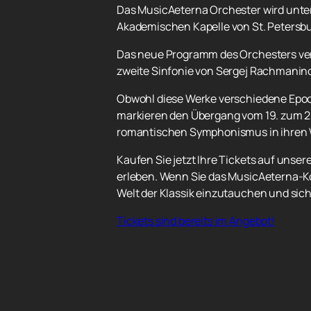
Das MusicAeterna Orchester wird unter 
Akademischen Kapelle von St. Petersbu
Das neue Programm des Orchesters ver
zweite Sinfonie von Sergej Rachmanino
Obwohl diese Werke verschiedene Epoche
markieren den Übergang vom 19. zum 2
romantischen Symphonismus in ihren
Kaufen Sie jetzt Ihre Tickets auf unser
erleben. Wenn Sie das MusicAeterna-Ko
Welt der Klassik einzutauchen und sich
Tickets sind bereits im Angebot!