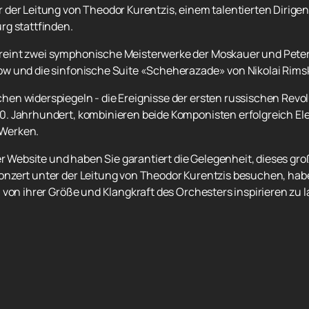
der Leitung von Theodor Kurentzis, einem talentierten Dirigen
rg stattfinden.
eint zwei symphonische Meisterwerke der Moskauer und Peter
w und die sinfonische Suite «Scheherazade» von Nikolai Rims
n widerspiegeln - die Ereignisse der ersten russischen Revolu
0. Jahrhundert, kombinieren beide Komponisten erfolgreich El
 Werken.
er Website und haben Sie garantiert die Gelegenheit, dieses gro
nzert unter der Leitung von Theodor Kurentzis besuchen, haben
 von ihrer Größe und Klangkraft des Orchesters inspirieren zu l