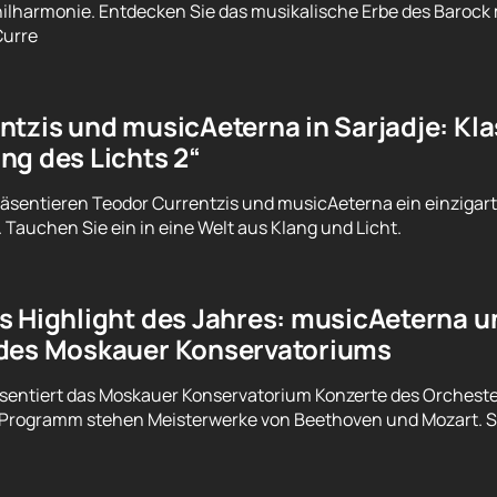
lharmonie. Entdecken Sie das musikalische Erbe des Barock
Curre
tzis und musicAeterna in Sarjadje: Klas
ng des Lichts 2“
äsentieren Teodor Currentzis und musicAeterna ein einziga
. Tauchen Sie ein in eine Welt aus Klang und Licht.
s Highlight des Jahres: musicAeterna u
des Moskauer Konservatoriums
räsentiert das Moskauer Konservatorium Konzerte des Orchest
Programm stehen Meisterwerke von Beethoven und Mozart. Siche