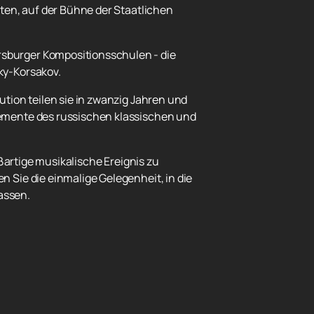
ten, auf der Bühne der Staatlichen
sburger Kompositionsschulen - die
ky-Korsakov.
tion teilen sie in zwanzig Jahren und
emente des russischen klassischen und
ßartige musikalische Ereignis zu
 Sie die einmalige Gelegenheit, in die
assen.