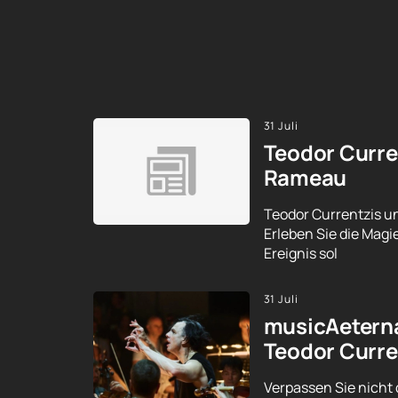
31 Juli
Teodor Curre
Rameau
Teodor Currentzis un
Erleben Sie die Magi
Ereignis sol
31 Juli
musicAeterna
Teodor Curre
Verpassen Sie nicht 