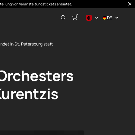
stellung von Veranstaltungstickets anbietet.
€
DE
$
€
det in St. Petersburg statt
₽
Orchesters
Kurentzis