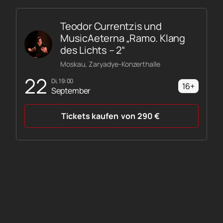
Teodor Currentzis und
MusicAeterna „Ramo. Klang
des Lichts – 2“
Moskau, Zaryadye-Konzerthalle
22
Di, 19:00
16+
September
Tickets kaufen
von
290
€