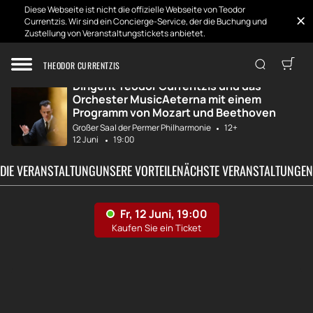
Diese Webseite ist nicht die offizielle Webseite von Teodor
Currentzis. Wir sind ein Concierge-Service, der die Buchung und
Zustellung von Veranstaltungstickets anbietet.
Zuhause
Entwicklungen
MusicAeterna „Mo...
THEODOR CURRENTZIS
Dirigent Teodor Currentzis und das
Orchester MusicAeterna mit einem
Programm von Mozart und Beethoven
Großer Saal der Permer Philharmonie
12+
12 Juni
19:00
 DIE VERANSTALTUNG
UNSERE VORTEILE
NÄCHSTE VERANSTALTUNGEN