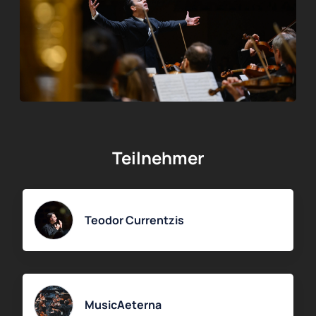
Teilnehmer
Teodor Currentzis
MusicAeterna