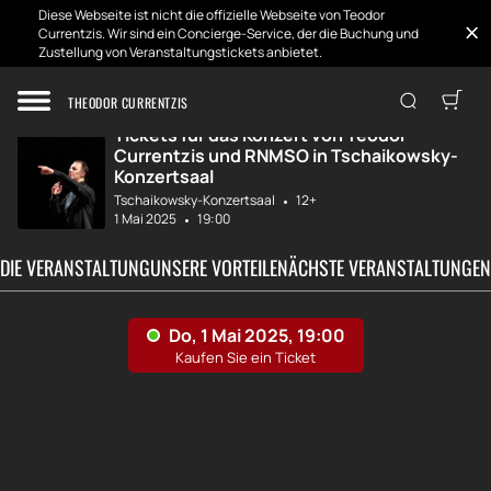
Diese Webseite ist nicht die offizielle Webseite von Teodor
Currentzis. Wir sind ein Concierge-Service, der die Buchung und
Zustellung von Veranstaltungstickets anbietet.
Zuhause
Entwicklungen
Teodor Currentzi...
THEODOR CURRENTZIS
Tickets für das Konzert von Teodor
Currentzis und RNMSO in Tschaikowsky-
Konzertsaal
Tschaikowsky-Konzertsaal
12+
1 Mai 2025
19:00
 DIE VERANSTALTUNG
UNSERE VORTEILE
NÄCHSTE VERANSTALTUNGEN