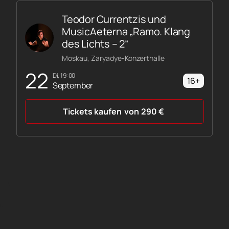
Teodor Currentzis und
MusicAeterna „Ramo. Klang
des Lichts – 2“
Moskau, Zaryadye-Konzerthalle
22
Di, 19:00
16+
September
Tickets kaufen
von
290
€