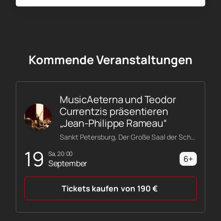
Kommende Veranstaltungen
MusicAeterna und Teodor
Currentzis präsentieren
„Jean-Philippe Rameau“
Sankt Petersburg, Der Große Saal der Schostakowitsch-Philharmonie
19
Sa, 20:00
6+
September
Tickets kaufen
von
190
€