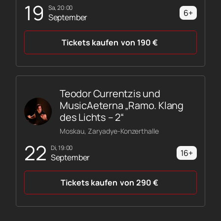
19
Sa, 20:00
6+
September
Tickets kaufen
von
190
€
Teodor Currentzis und
MusicAeterna „Ramo. Klang
des Lichts – 2“
Moskau, Zaryadye-Konzerthalle
22
Di, 19:00
16+
September
Tickets kaufen
von
290
€