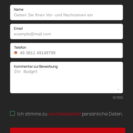
Name
Email
Telefon
Kommentar zur Bewerbung
0
/
100
Ich stimme zu
wird bearbeitet
persönliche Daten
.