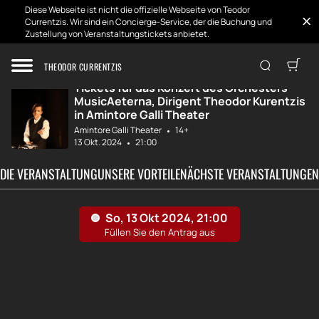
Diese Webseite ist nicht die offizielle Webseite von Teodor
Currentzis. Wir sind ein Concierge-Service, der die Buchung und
Zustellung von Veranstaltungstickets anbietet.
Zuhause
Entwicklungen
musicAeterna. Di...
THEODOR CURRENTZIS
Tickets für das Konzert des Orchesters
MusicAeterna, Dirigent Theodor Kurentzis
in Amintore Galli Theater
Amintore Galli Theater
14+
13 Okt. 2024
21:00
 DIE VERANSTALTUNG
UNSERE VORTEILE
NÄCHSTE VERANSTALTUNGEN