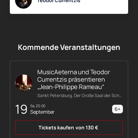
Genialität, dargeboten von den besten Musikern ihrer
Teodor Currentzis
Generation.
Kommende Veranstaltungen
MusicAeterna und Teodor
Currentzis präsentieren
„Jean-Philippe Rameau“
Sankt Petersburg, Der Große Saal der Schostakowitsch-Philharmonie
19
Sa, 20:00
6+
September
Tickets kaufen
von
130
€