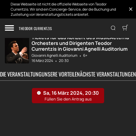
Diese Webseite ist nicht die offizielle Webseite von Teodor
Currentzis. Wir sind ein Concierge-Service, der die Buchung und
Zustellung von Veranstaltungstickets anbietet.
Zuhause
Entwicklungen
MusicAeterna Orc...
THEODOR CURRENTZIS
Tickets für das Konzert des MusicAeterna-
Orchesters und Dirigenten Teodor
Currentzis in Giovanni Agnelli Auditorium
Giovanni Agnelli Auditorium
6+
16 März 2024
20:30
 DIE VERANSTALTUNG
UNSERE VORTEILE
NÄCHSTE VERANSTALTUNGEN