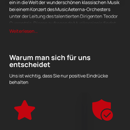
ein in die Welt der wunderschönen klassischen Musik
bei einem Konzert des MusicAeterna-Orchesters
unter der Leitung des talentierten Dirigenten Teodor
Currentzis. Dieses aufregende Musikereignis findet
am 16. März im Auditorium Giovanni Agnelli statt und
Weiterlesen...
Sie sollten es sich nicht entgehen lassen!
Tauchen Sie ein in die Kraft und Kunstfertigkeit des
MusicAeterna Orchestra, das für seine
Warum man sich für uns
unübertroffene Qualität und seine lebendigen,
entscheidet
emotionalen Darbietungen bekannt ist. Teodor
Currentzis, einer der brillantesten und gefragtesten
Uns ist wichtig, dass Sie nur positive Eindrücke
Dirigenten unserer Zeit, sorgt dafür, dass jede Note
behalten
aufrichtig und eindringlich klingt.
Dank unseres praktischen Online-Service ist der Kauf
von Tickets für dieses Konzert einfach, schnell und
unkompliziert. Besuchen Sie einfach unsere Website
und sehen Sie sich die vielfältigen Ticketoptionen zu
erschwinglichen Preisen an. Kein zusätzlicher Ärger
oder lange Warteschlangen – nur ein paar Klicks und