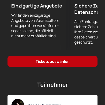
Sie können sich Ihren Platz bei einem der
Einzigartige Angebote
Sichere Zahl
aufregendsten Musikevents des Jahres sichern.
Datenschutz
Dieses Konzert des MusicAeterna-Orchesters mit
Wir finden einzigartige
Angebote von Veranstaltern
Dirigent Teodor Currentzis verspricht eine großartige
Alle Zahlungen er
und geprüften Verkäufern –
Show zu werden, die auf exzellenter Musik und der
sichere Zahlungs
sogar solche, die offiziell
Professionalität der besten Musiker basiert.
Ihre Daten werde
nicht mehr erhältlich sind.
gespeichert und 
Verpassen Sie nicht die Gelegenheit, den
geschützt.
aufregenden Fluss der Emotionen zu spüren, der jede
Note dieses großartigen Konzerts begleitet.
Verschieben Sie nicht auf morgen, was Sie heute tun
können –
kaufen Sie jetzt Karten für das Konzert
Tickets auswählen
des MusicAeterna-Orchesters mit Dirigent Teodor
Currentzis
auf unserer Website. Füllen Sie Ihr Leben
mit Musik und Schönheit, besuchen Sie uns am 16.
März im Auditorium Giovanni Agnelli und schaffen Sie
Teilnehmer
ein lebendiges Erlebnis, an das Sie sich noch viele
Jahre erinnern werden. Es erwartet Sie ein
unvergessliches Erlebnis voller musikalischer