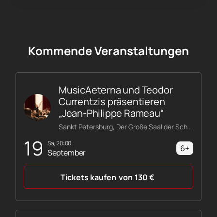
Kommende Veranstaltungen
MusicAeterna und Teodor
Currentzis präsentieren
„Jean-Philippe Rameau“
Sankt Petersburg, Der Große Saal der Schostakowitsch-Philharmonie
19
Sa, 20:00
6+
September
Tickets kaufen
von
130
€