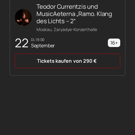
Teodor Currentzis und
MusicAeterna „Ramo. Klang
des Lichts – 2“
Moskau, Zaryadye-Konzerthalle
22
Di, 19:00
16+
September
Tickets kaufen
von
290
€