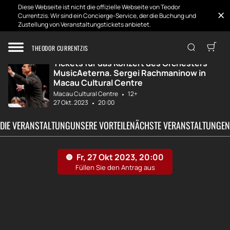
Diese Webseite ist nicht die offizielle Webseite von Teodor
Currentzis. Wir sind ein Concierge-Service, der die Buchung und
Zustellung von Veranstaltungstickets anbietet.
Zuhause
Entwicklungen
Konzert des Orch...
THEODOR CURRENTZIS
Tickets für das Konzert des Orchesters
MusicAeterna. Sergei Rachmaninow in
Macau Cultural Centre
Macau Cultural Centre
12+
27 Okt. 2023
20:00
 DIE VERANSTALTUNG
UNSERE VORTEILE
NÄCHSTE VERANSTALTUNGEN