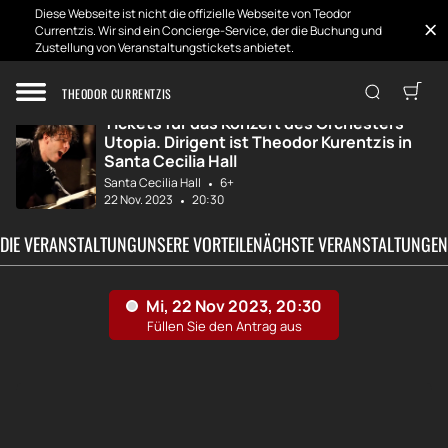
Diese Webseite ist nicht die offizielle Webseite von Teodor
Currentzis. Wir sind ein Concierge-Service, der die Buchung und
Zustellung von Veranstaltungstickets anbietet.
Zuhause
Entwicklungen
Konzert des Orch...
THEODOR CURRENTZIS
Tickets für das Konzert des Orchesters
Utopia. Dirigent ist Theodor Kurentzis in
Santa Cecilia Hall
Santa Cecilia Hall
6+
22 Nov. 2023
20:30
 DIE VERANSTALTUNG
UNSERE VORTEILE
NÄCHSTE VERANSTALTUNGEN