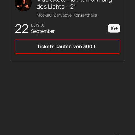
des Lichts – 2“
Moskau, Zaryadye-Konzerthalle
22
Di, 19:00
16+
September
Tickets kaufen
von
300
€