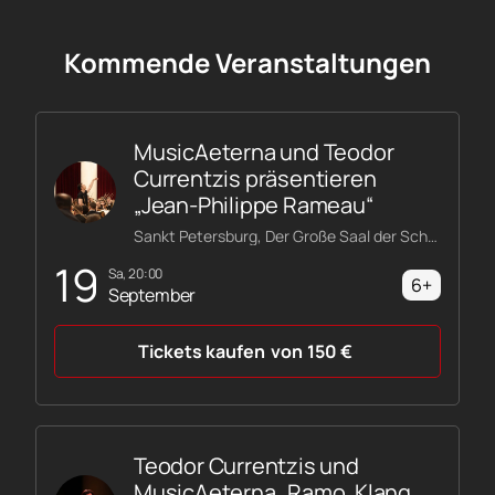
Kommende Veranstaltungen
MusicAeterna und Teodor
Currentzis präsentieren
„Jean-Philippe Rameau“
Sankt Petersburg, Der Große Saal der Schostakowitsch-Philharmonie
19
Sa, 20:00
6+
September
Tickets kaufen
von
150
€
Teodor Currentzis und
MusicAeterna „Ramo. Klang