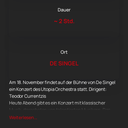
Dauer
~
2 Std.
Ort
DE SINGEL
Am 18. November findet auf der Bühne von De Singel
ein Konzert des Utopia Orchestra statt. Dirigent:
Teodor Currentzis
Heute Abend gibt es ein Konzert mit klassischer
Musik, dargeboten von talentierten Musikern. Das
Konzertprogramm umfasste Fragmente von Werken
Weiterlesen...
anerkannter Genies, deren Namen keiner weiteren