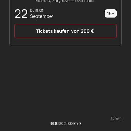
Moskau, Zaryadye-Konzerthalle
22
Di, 19:00
16+
September
Tickets kaufen
von
290
€
Oben
THEODOR CURRENTZIS