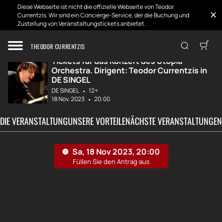
Diese Webseite ist nicht die offizielle Webseite von Teodor
Currentzis. Wir sind ein Concierge-Service, der die Buchung und
Zustellung von Veranstaltungstickets anbietet.
Zuhause
Entwicklungen
Utopie. Dirigent...
THEODOR CURRENTZIS
Tickets für das Konzert des Utopia
Orchestra. Dirigent: Teodor Currentzis in
DE SINGEL
DE SINGEL
12+
18 Nov. 2023
20:00
 DIE VERANSTALTUNG
UNSERE VORTEILE
NÄCHSTE VERANSTALTUNGEN