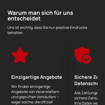
Einführung bedürfen.
Die Musiker des Orchesters beteiligen sich aktiv an
Warum man sich für uns
der Begleitung von Theateraufführungen, Balletten
entscheidet
und Philharmonischen Konzerten. Sie alle wurden
wiederholt Preisträger von Musikpreisen und nahmen
Uns ist wichtig, dass Sie nur positive Eindrücke
an Festivals und Wettbewerben auf internationalem
behalten
Niveau teil.
Erleben Sie viel Freude beim Hören wunderschöner
Musik, die die innersten Saiten der Seele berührt.
Einzigartige Angebote
Sichere Zahl
Datenschutz
Wir finden einzigartige
Angebote von Veranstaltern
Alle Zahlungen er
und geprüften Verkäufern –
sichere Zahlungs
sogar solche, die offiziell
Ihre Daten werde