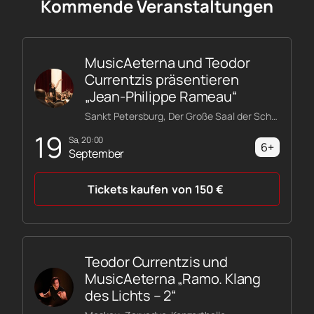
Kommende Veranstaltungen
MusicAeterna und Teodor
Currentzis präsentieren
„Jean-Philippe Rameau“
Sankt Petersburg, Der Große Saal der Schostakowitsch-Philharmonie
19
Sa, 20:00
6+
September
Tickets kaufen
von
150
€
Teodor Currentzis und
MusicAeterna „Ramo. Klang
des Lichts – 2“