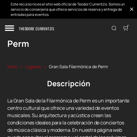
Este recurso no es el sitio web oficial de Teodor Currentzis. Somos un
servicio de conserjería que ofrece servicios de reserva y entrega de
entradas para eventos.
THEODORE CURRENTZIS
Gran Sala Filarmónica de
Perm
Inicio
Lugares
Gran Sala Filarmónica de Perm
Descripción
La Gran Sala de la Filarmónica de Perm es un importante
centro cultural que ofrece una variedad de eventos
musicales. Su arquitectura y acústica crean las
condiciones ideales para la celebración de conciertos
de música clásica y moderna. En nuestra página web