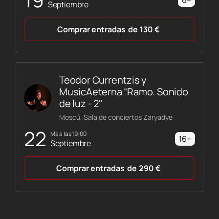
6+
Septiembre
Comprar entradas
de
130
€
Teodor Currentzis y
MusicAeterna “Ramo. Sonido
de luz - 2"
Moscú, Sala de conciertos Zaryadye
22
ma a las 19:00
16+
Septiembre
Comprar entradas
de
290
€