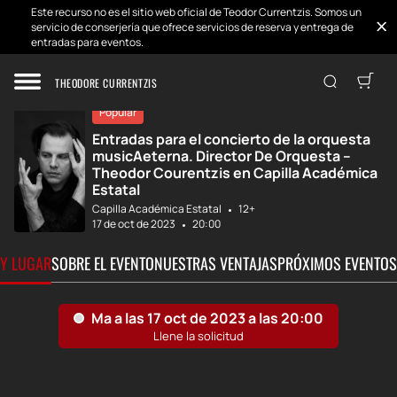
Este recurso no es el sitio web oficial de Teodor Currentzis. Somos un
servicio de conserjería que ofrece servicios de reserva y entrega de
entradas para eventos.
Inicio
Desarrollos
Orquesta musicAe...
THEODORE CURRENTZIS
Popular
Entradas para el concierto de la orquesta
musicAeterna. Director De Orquesta –
Theodor Courentzis en Capilla Académica
Estatal
Capilla Académica Estatal
12+
17 de oct de 2023
20:00
 Y LUGAR
SOBRE EL EVENTO
NUESTRAS VENTAJAS
PRÓXIMOS EVENTOS