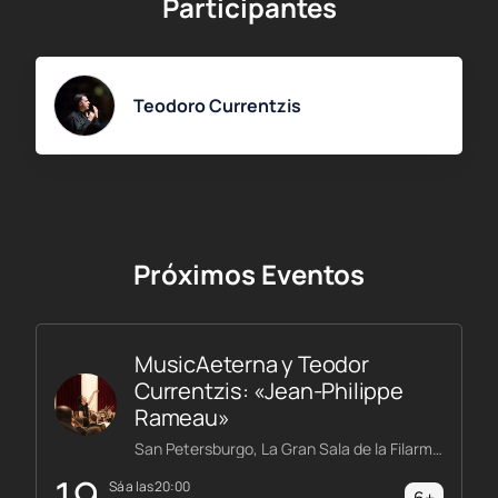
Participantes
Teodoro Currentzis
Próximos Eventos
MusicAeterna y Teodor
Currentzis: «Jean-Philippe
Rameau»
San Petersburgo, La Gran Sala de la Filarmónica Shostakóvich
19
sá a las 20:00