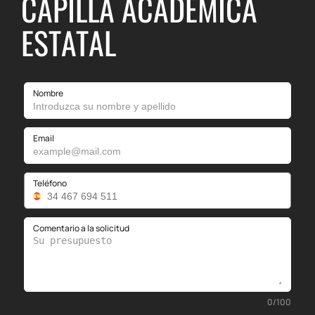
CAPILLA ACADÉMICA
ESTATAL
Nombre
Email
Teléfono
Comentario a la solicitud
0
/
100