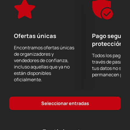
Permítase disfrutar de la excelente interpretación de
las obras maestras musicales de la orquesta
musicAeterna bajo la dirección de Theodor
courentzis y experimentar el verdadero placer de su
sonido.
Ofertas únicas
Pago seguro 
protección d
Encontramos ofertas únicas
de organizadores y
Todos los pagos se
vendedores de confianza,
través de pasarel
incluso aquellas que ya no
tus datos no se g
están disponibles
permanecen prote
oficialmente.
Seleccionar entradas