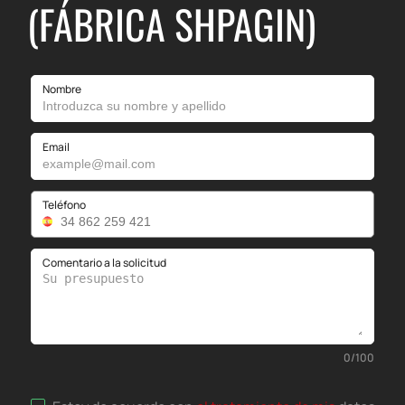
(FÁBRICA SHPAGIN)
Nombre
Email
Teléfono
Comentario a la solicitud
0
/
100