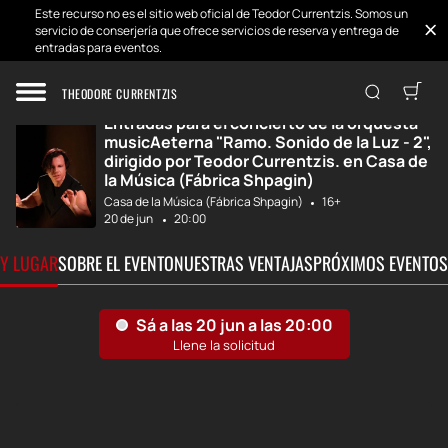
Este recurso no es el sitio web oficial de Teodor Currentzis. Somos un
servicio de conserjería que ofrece servicios de reserva y entrega de
entradas para eventos.
Inicio
Desarrollos
MusicAeterna "Ra...
THEODORE CURRENTZIS
Entradas para el concierto de la orquesta
musicAeterna "Ramo. Sonido de la Luz - 2",
dirigido por Teodor Currentzis. en Casa de
la Música (Fábrica Shpagin)
Casa de la Música (Fábrica Shpagin)
16+
20 de jun
20:00
 Y LUGAR
SOBRE EL EVENTO
NUESTRAS VENTAJAS
PRÓXIMOS EVENTOS