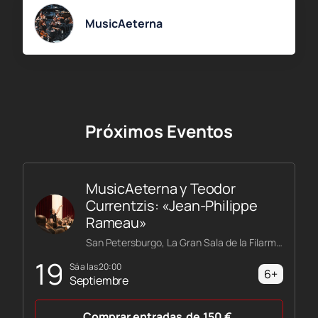
MusicAeterna
Próximos Eventos
MusicAeterna y Teodor
Currentzis: «Jean-Philippe
Rameau»
San Petersburgo, La Gran Sala de la Filarmónica Shostakóvich
19
sá a las 20:00
6+
Septiembre
Comprar entradas
de
150
€