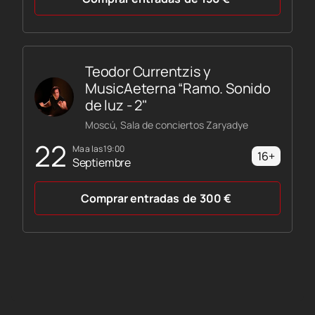
Teodor Currentzis y
MusicAeterna “Ramo. Sonido
de luz - 2"
Moscú, Sala de conciertos Zaryadye
22
ma a las 19:00
16+
Septiembre
Comprar entradas
de
300
€