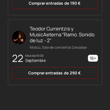
Comprar entradas
de
190
€
Teodor Currentzis y
MusicAeterna “Ramo. Sonido
de luz - 2"
Moscú, Sala de conciertos Zaryadye
22
ma a las 19:00
16+
Septiembre
Comprar entradas
de
290
€