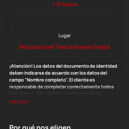
~
2 horas
Lugar
Московский Театр Новая Опера
¡Atención! Los datos del documento de identidad
deben indicarse de acuerdo con los datos del
campo "Nombre completo". El cliente es
responsable de completar correctamente todos
los campos. ¡No olvide traer el documento!
Lugar
Leer más...
El Teatro de Moscú "Novaya Opera" que lleva el
nombre de E. V. Kolobov se encuentra en Moscú, calle
Karetny Ryad, edificio 3, edificio 2. Es uno de los
Por qué nos eligen