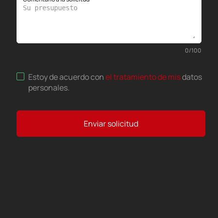
0
/
100
Estoy de acuerdo con
el tratamiento de mis
datos
personales
.
Enviar solicitud