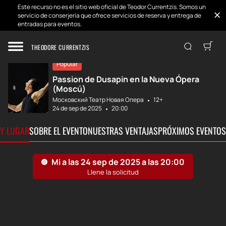
Este recurso no es el sitio web oficial de Teodor Currentzis. Somos un
servicio de conserjería que ofrece servicios de reserva y entrega de
entradas para eventos.
Inicio
Desarrollos
Dusapin. Pasión....
THEODORE CURRENTZIS
Popular
Passion de Dusapin en la Nueva Ópera
(Moscú)
Московский Театр Новая Опера
12+
24 de sep de 2025
20:00
 Y LUGAR
SOBRE EL EVENTO
NUESTRAS VENTAJAS
PRÓXIMOS EVENTOS