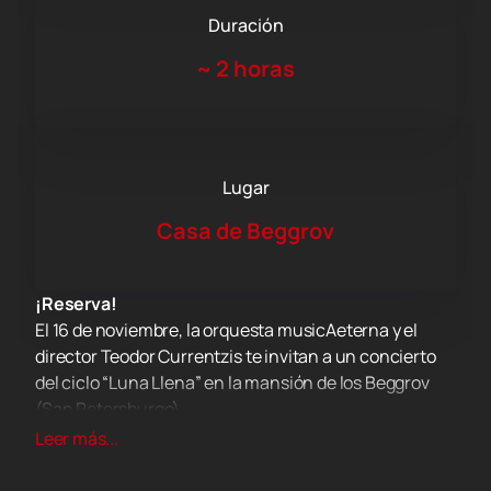
Duración
~
2 horas
Lugar
Casa de Beggrov
¡Reserva!
El 16 de noviembre, la orquesta musicAeterna y el
director Teodor Currentzis te invitan a un concierto
del ciclo “Luna Llena” en la mansión de los Beggrov
(San Petersburgo).
¡El preinvierno es una época mágica! Todas las cosas
Leer más...
más misteriosas y místicas están sucediendo ahora
mismo, en los últimos días de noviembre. No es