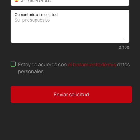
Comentario a la solicitud
0
/
100
Estoy de acuerdo con
el tratamiento de mis
datos
personales
.
Enviar solicitud