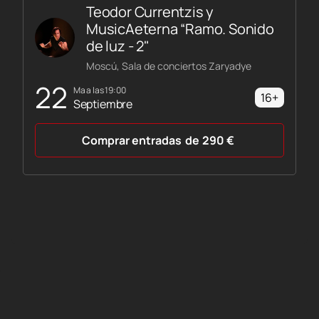
Teodor Currentzis y
MusicAeterna “Ramo. Sonido
de luz - 2"
Moscú, Sala de conciertos Zaryadye
22
ma a las 19:00
16+
Septiembre
Comprar entradas
de
290
€