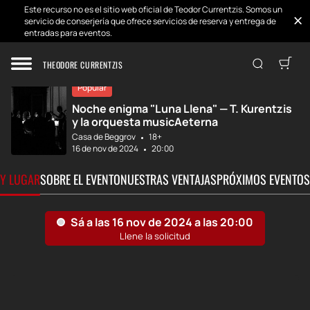
Este recurso no es el sitio web oficial de Teodor Currentzis. Somos un
servicio de conserjería que ofrece servicios de reserva y entrega de
entradas para eventos.
Inicio
Desarrollos
MusicAeterna y T...
THEODORE CURRENTZIS
Popular
Noche enigma "Luna Llena" — T. Kurentzis
y la orquesta musicAeterna
Casa de Beggrov
18+
16 de nov de 2024
20:00
 Y LUGAR
SOBRE EL EVENTO
NUESTRAS VENTAJAS
PRÓXIMOS EVENTOS