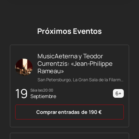
Próximos Eventos
MusicAeterna y Teodor
Currentzis: «Jean-Philippe
Rameau»
San Petersburgo, La Gran Sala de la Filarmónica Shostakóvich
19
sá a las 20:00
6+
Septiembre
Comprar entradas
de
190
€