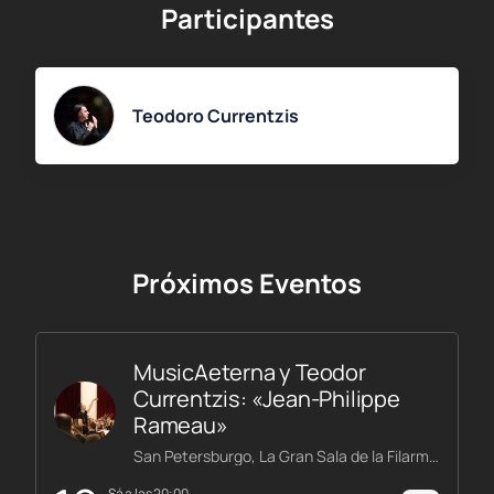
Participantes
Teodoro Currentzis
Próximos Eventos
MusicAeterna y Teodor
Currentzis: «Jean-Philippe
Rameau»
San Petersburgo, La Gran Sala de la Filarmónica Shostakóvich
sá a las 20:00