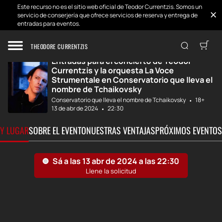
Este recurso no es el sitio web oficial de Teodor Currentzis. Somos un
servicio de conserjería que ofrece servicios de reserva y entrega de
entradas para eventos.
Inicio
Desarrollos
Teodor Currentzi...
THEODORE CURRENTZIS
Entradas para el concierto de Teodor
Currentzis y la orquesta La Voce
Strumentale en Conservatorio que lleva el
nombre de Tchaikovsky
Conservatorio que lleva el nombre de Tchaikovsky
18+
13 de abr de 2024
22:30
 Y LUGAR
SOBRE EL EVENTO
NUESTRAS VENTAJAS
PRÓXIMOS EVENTOS