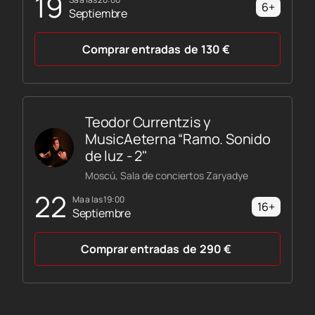
19
6+
Septiembre
Comprar entradas
de
130
€
Teodor Currentzis y
MusicAeterna “Ramo. Sonido
de luz - 2"
Moscú, Sala de conciertos Zaryadye
22
ma a las 19:00
16+
Septiembre
Comprar entradas
de
290
€