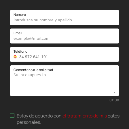
Nombre
Email
Teléfono
Comentario a la solicitud
0
/
100
Estoy de acuerdo con
el tratamiento de mis
datos
personales
.