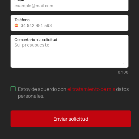
Teléfono
Comentario a la solicitud
0
/
100
Estoy de acuerdo con
el tratamiento de mis
datos
personales
.
Enviar solicitud