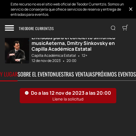
Este recurso no es el sitio web oficial de Teodor Currentzis. Somos un
servicio de conserjería que ofrece servicios de reserva y entrega de
entradas para eventos.
Inicio
Desarrollos
músicaAeterna, D...
THEODORE CURRENTZIS
Entradas para el concierto sinfónico
musicAeterna, Dmitry Sinkovsky en
Capilla Académica Estatal
Capilla Académica Estatal
12+
12 de nov de 2023
20:00
 Y LUGAR
SOBRE EL EVENTO
NUESTRAS VENTAJAS
PRÓXIMOS EVENTOS