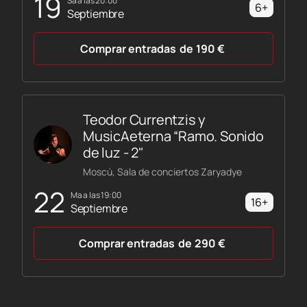
19
sá a las 20:00
6+
Septiembre
Comprar entradas
de
190
€
Teodor Currentzis y
MusicAeterna “Ramo. Sonido
de luz - 2"
Moscú, Sala de conciertos Zaryadye
22
ma a las 19:00
16+
Septiembre
Comprar entradas
de
290
€