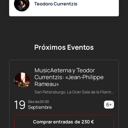
Teodoro Currentzis
Próximos Eventos
MusicAeterna y Teodor
Currentzis: «Jean-Philippe
Rameau»
San Petersburgo, La Gran Sala de la Filarmónica Shostakóvich
19
sá a las 20:00
6+
Septiembre
Comprar entradas
de
230
€