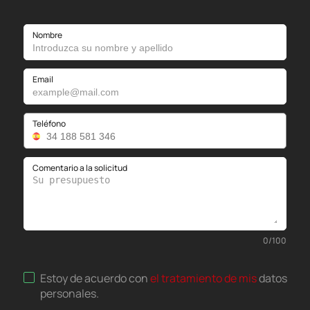
Nombre
Email
Teléfono
Comentario a la solicitud
0
/
100
Estoy de acuerdo con
el tratamiento de mis
datos
personales
.