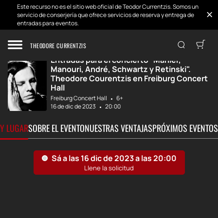
Este recurso no es el sitio web oficial de Teodor Currentzis. Somos un
servicio de conserjería que ofrece servicios de reserva y entrega de
entradas para eventos.
Inicio
Desarrollos
Concierto "Mahle...
THEODORE CURRENTZIS
Entradas para el concierto "Mahler,
Manouri, André, Schwartz y Retinski".
Theodore Courentzis en Freiburg Concert
Hall
Freiburg Concert Hall
6+
16 de dic de 2023
20:00
 Y LUGAR
SOBRE EL EVENTO
NUESTRAS VENTAJAS
PRÓXIMOS EVENTOS