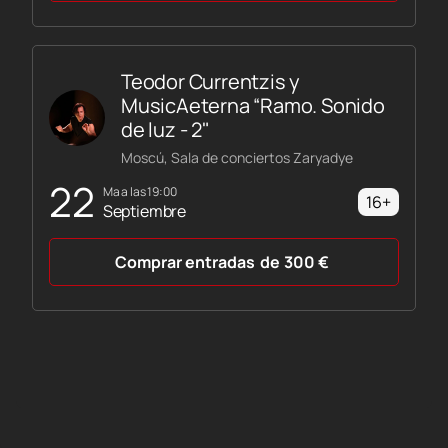
Teodor Currentzis y
MusicAeterna “Ramo. Sonido
de luz - 2"
Moscú, Sala de conciertos Zaryadye
22
ma a las 19:00
16+
Septiembre
Comprar entradas
de
300
€