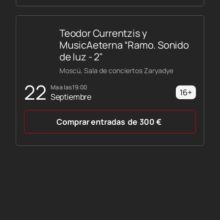
Teodor Currentzis y
MusicAeterna “Ramo. Sonido
de luz - 2"
Moscú, Sala de conciertos Zaryadye
22
ma a las 19:00
16+
Septiembre
Comprar entradas
de
300
€