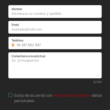
Nombre
Email
Teléfono
Comentario a la solicitud
0
/
100
Estoy de acuerdo con
el tratamiento de mis
datos
personales
.