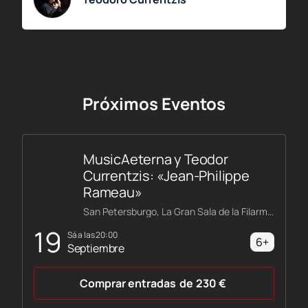
Próximos Eventos
MusicAeterna y Teodor
Currentzis: «Jean-Philippe
Rameau»
San Petersburgo, La Gran Sala de la Filarmónica Shostakóvich
19
sá a las 20:00
6+
Septiembre
Comprar entradas
de
230
€