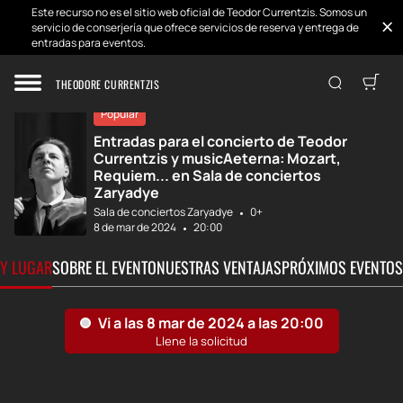
Este recurso no es el sitio web oficial de Teodor Currentzis. Somos un
servicio de conserjería que ofrece servicios de reserva y entrega de
entradas para eventos.
Inicio
Desarrollos
Teodor Currentzi...
THEODORE CURRENTZIS
Popular
Entradas para el concierto de Teodor
Currentzis y musicAeterna: Mozart,
Requiem... en Sala de conciertos
Zaryadye
Sala de conciertos Zaryadye
0+
8 de mar de 2024
20:00
 Y LUGAR
SOBRE EL EVENTO
NUESTRAS VENTAJAS
PRÓXIMOS EVENTOS