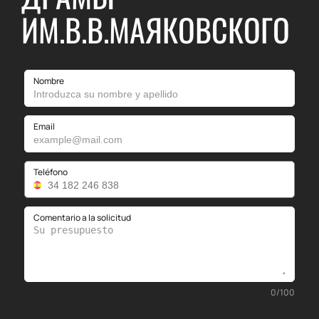
ИМ.В.В.МАЯКОВСКОГО
Nombre
Email
Teléfono
Comentario a la solicitud
0
/
100