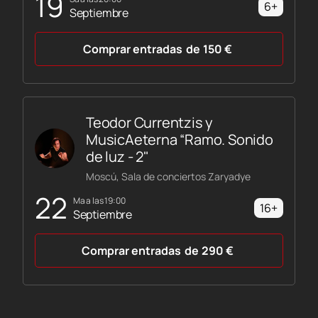
19
6+
Septiembre
Comprar entradas
de
150
€
Teodor Currentzis y
MusicAeterna “Ramo. Sonido
de luz - 2"
Moscú, Sala de conciertos Zaryadye
22
ma a las 19:00
16+
Septiembre
Comprar entradas
de
290
€