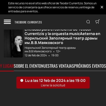
Este recurso no es el sitio web oficial de Teodor Currentzis. Somos un
servicio de conserjería que ofrece servicios de reserva y entrega de
entradas para eventos.
Inicio
Desarrollos
Teodor Currentzi...
THEODORE CURRENTZIS
Entradas para el concierto de Teodor
Currentzis y la orquesta musicAeterna en
Норильский Заполярный театр драмы
им.В.В.Маяковского
Норильский Заполярный театр драмы
им.В.В.Маяковского
12+
12 de feb de 2024
19:00
 Y LUGAR
SOBRE EL EVENTO
NUESTRAS VENTAJAS
PRÓXIMOS EVENTOS