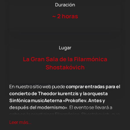
Duración
~
2 horas
Lugar
La Gran Sala de la Filarmónica
Shostakóvich
En nuestro sitio web puede
comprar entradas para el
concierto de Theodor kurentzis y la orquesta
Sinfónica musicAeterna «Prokofiev. Antes y
después del modernismo»
. El evento se llevará a
cabo en la prestigiosa Filarmónica. Shostakovich, que
es conocida por su magnífica sala acústica y su rica
Leer más...
historia de conciertos de clase mundial.