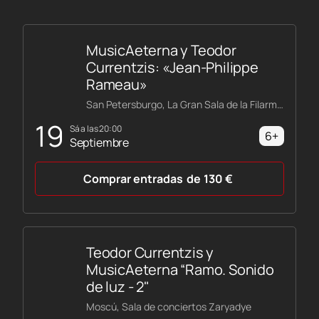
MusicAeterna y Teodor
Currentzis: «Jean-Philippe
Rameau»
San Petersburgo, La Gran Sala de la Filarmónica Shostakóvich
19
sá a las 20:00
6+
Septiembre
Comprar entradas
de
130
€
Teodor Currentzis y
MusicAeterna “Ramo. Sonido
de luz - 2"
Moscú, Sala de conciertos Zaryadye