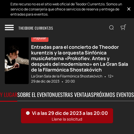
Este recurso no es el sitio web oficial de Teodor Currentzis. Somos un
servicio de conserjería que ofrece servicios de reserva y entrega de
entradas para eventos.
Inicio
Desarrollos
Theodor courentz...
THEODORE CURRENTZIS
Popular
Entradas para el concierto de Theodor
kurentzis y la orquesta Sinfónica
musicAeterna «Prokofiev. Antes y
después del modernismo» en La Gran Sala
de la Filarmónica Shostakóvich
La Gran Sala de la Filarmónica Shostakóvich
12+
29 de dic de 2023
20:00
 Y LUGAR
SOBRE EL EVENTO
NUESTRAS VENTAJAS
PRÓXIMOS EVENTOS