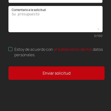
Comentario a la solicitud
0
/
100
Estoy de acuerdo con
el tratamiento de mis
datos
personales
.
Enviar solicitud