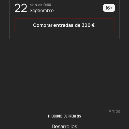
22
ma a las 19:00
16+
Septiembre
Comprar entradas
de
300
€
Arriba
THEODORE CURRENTZIS
Desarrollos